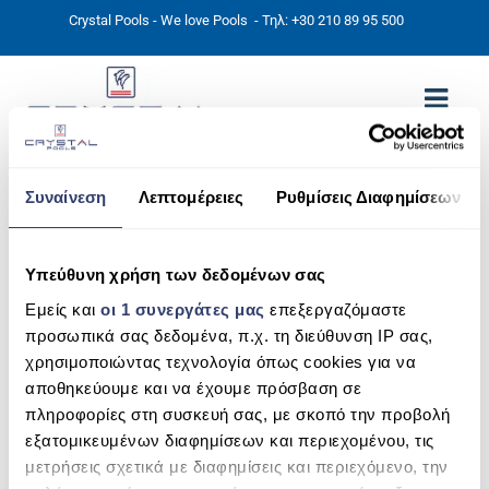
Crystal Pools - We love Pools
- Τηλ: +30 210 89 95 500
ΑΡΧΙΚΉ
Συναίνεση
Λεπτομέρειες
Ρυθμίσεις Διαφημίσεων
green
PHOTOS
Υπεύθυνη χρήση των δεδομένων σας
ΠΙΣΙΝΕΣ
Εμείς και
οι 1 συνεργάτες μας
επεξεργαζόμαστε
ΠΙΣΙΝΕΣ ΠΡΟΚΑΤ (ΑΔΕΙΑ ΜΙΚΡΗΣ ΚΛΙΜΑΚΑΣ)
προσωπικά σας δεδομένα, π.χ. τη διεύθυνση IP σας,
χρησιμοποιώντας τεχνολογία όπως cookies για να
ΥΠΕΡΓΕΙΕΣ – ΧΩΡΙΣ ΑΔΕΙΑ
αποθηκεύουμε και να έχουμε πρόσβαση σε
πληροφορίες στη συσκευή σας, με σκοπό την προβολή
ΠΙΣΙΝΕΣ ΜΠΕΤΟΝ
εξατομικευμένων διαφημίσεων και περιεχομένου, τις
ΠΙΣΙΝΑ SKIMMER
μετρήσεις σχετικά με διαφημίσεις και περιεχόμενο, την