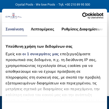
Crystal Pools - We love Pools
- Τηλ: +30 210 89 95 500
Συναίνεση
Λεπτομέρειες
Ρυθμίσεις Διαφημίσεων
ΑΡΧΙΚΉ
Υπεύθυνη χρήση των δεδομένων σας
exo-iq_pics
PHOTOS
Εμείς και
οι 1 συνεργάτες μας
επεξεργαζόμαστε
προσωπικά σας δεδομένα, π.χ. τη διεύθυνση IP σας,
ΠΙΣΙΝΕΣ
χρησιμοποιώντας τεχνολογία όπως cookies για να
αποθηκεύουμε και να έχουμε πρόσβαση σε
ΠΙΣΙΝΕΣ ΠΡΟΚΑΤ (ΑΔΕΙΑ ΜΙΚΡΗΣ ΚΛΙΜΑΚΑΣ)
πληροφορίες στη συσκευή σας, με σκοπό την προβολή
εξατομικευμένων διαφημίσεων και περιεχομένου, τις
ΥΠΕΡΓΕΙΕΣ – ΧΩΡΙΣ ΑΔΕΙΑ
μετρήσεις σχετικά με διαφημίσεις και περιεχόμενο, την
ΠΙΣΙΝΕΣ ΜΠΕΤΟΝ
καλύτερη εικόνα του κοινού μας και την ανάπτυξη
προϊόντων. Έχετε τη δυνατότητα επιλογής ως προς το
ΠΙΣΙΝΑ SKIMMER
Privacy Policy
ποιος χρησιμοποιεί τα δεδομένα σας και για ποιους
Ε