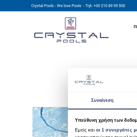
Crystal Pools - We love Pools
- Τηλ: +30 210 89 95 500
Π
SAUGROBOTER
Συναίνεση
Υπεύθυνη χρήση των δεδο
Εμείς και
οι 1 συνεργάτες 