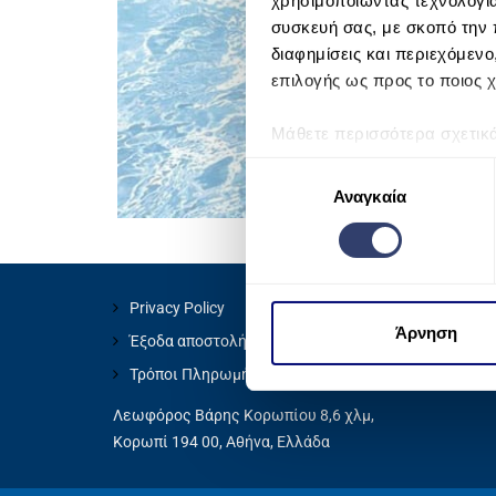
χρησιμοποιώντας τεχνολογί
συσκευή σας, με σκοπό την 
διαφημίσεις και περιεχόμενο
επιλογής ως προς το ποιος χ
Μάθετε περισσότερα σχετικ
προτιμήσεις σας στην
ενότη
Ε
πάσα στιγμή από τη Δήλωση
Αναγκαία
π
ι
Χρησιμοποιούμε cookie για 
λ
μέσων και την ανάλυση της
ο
χρησιμοποιείτε τον ιστότοπ
γ
Privacy Policy
να τις συνδυάσουν με άλλες
ή
Άρνηση
Έξοδα αποστολής
από μέρους σας χρήση των 
σ
Τρόποι Πληρωμής
υ
γ
Λεωφόρος Βάρης Κορωπίου 8,6 χλμ,
κ
Κορωπί 194 00, Αθήνα, Ελλάδα
α
τ