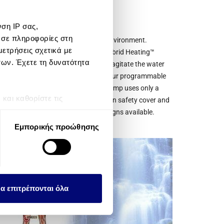
ση IP σας,
gy efficiency.
 σε πληροφορίες στη
teward of both your budget and the environment.
ετρήσεις σχετικά με
a variety of innovative features. Hybrid Heating™
των. Έχετε τη δυνατότητα
. Specially designed massage pumps agitate the water
g energy consumption by the heater. Our programmable
 off, and the low-wattage fltration pump uses only a
αι καθορίστε τις
ple layer insulation, extra thick walk-on safety cover and
τη συγκατάθεσή σας ανά
ost effective heat containment designs available.
Εμπορικής προώθησης
λειτουργιών κοινωνικών
ου αφορούν τον τρόπο που
εων, οι οποίοι ενδεχομένως
υλλέξει σε σχέση με την
α επιτρέπονται όλα