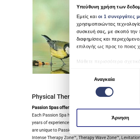
Υπεύθυνη χρήση των δεδο
Εμείς και
οι 1 συνεργάτες 
χρησιμοποιώντας τεχνολογί
συσκευή σας, με σκοπό την 
διαφημίσεις και περιεχόμενο
επιλογής ως προς το ποιος χ
Μάθετε περισσότερα σχετικ
προτιμήσεις σας στην
ενότη
Ε
πάσα στιγμή από τη Δήλωση
Αναγκαία
π
ι
Χρησιμοποιούμε cookie για 
λ
Physical Therapy
μέσων και την ανάλυση της
ο
χρησιμοποιείτε τον ιστότοπ
Passion Spas offers the most innovative spa massage
γ
να τις συνδυάσουν με άλλες
Each Passion Spa has a variety of massage features that 
ή
Άρνηση
από μέρους σας χρήση των 
years of experience and close cooperation with physiot
σ
are unique to Passion Spas such as Aqua Rolling Massa
υ
Intense Therapy Zone™, Therapy Wave Zone™, Levitatio
γ