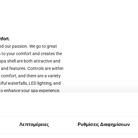
fort.
nd our passion. We go to great
es to your comfort and creates the
spa shell are both attractive and
s, and features. Controls are within
omfort, and there are a variety
ful waterfalls, LED lighting, and
to enhance your spa experience.
nctional beauty to your home or
Λεπτομέρειες
Ρυθμίσεις Διαφημίσεων