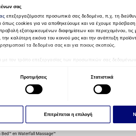
Planet Friendly
μένων σας
μας
επεξεργαζόμαστε προσωπικά σας δεδομένα, π.χ. τη διεύθυν
Award winning Hybrid Heating technology™ for exceptional ener
α όπως cookies για να αποθηκεύουμε και να έχουμε πρόσβαση
While you are enjoying your Passion Spa, you are being a good s
προβολή εξατομικευμένων διαφημίσεων και περιεχομένου, τις μ
Passion Spas are designed to reduce energy consumption through 
, την καλύτερη εικόνα του κοινού μας και την ανάπτυξη προϊόν
technology supplements the heat produced by the electric heater
ρησιμοποιεί τα δεδομένα σας και για ποιους σκοπούς.
molecules through friction, which generates heat, thereby easin
controls allow you to set the times when your spa will turn on and
ά με τον τρόπο επεξεργασίας των προσωπικών σας δεδομένων κ
small amount of electricity to keep your water sparkling clean. Tri
τα “Λεπτομέρειες”
. Μπορείτε να αλλάξετε ή να ανακαλέσετε 
Everlast™ ﬂoor support shroud your Passion Spa with one of the m
 Cookies.
Προτιμήσεις
Στατιστικά
την εξατομίκευση περιεχομένου και διαφημίσεων, την παροχή 
 επισκεψιμότητάς μας. Επιπλέον, μοιραζόμαστε πληροφορίες π
ό μας με συνεργάτες κοινωνικών μέσων, διαφήμισης και αναλύσ
 features ever developed
 πληροφορίες που τους έχετε παραχωρήσει ή τις οποίες έχουν σ
will create the ultimate in hydrotherapy relief for you. Through
Επιτρέπεται η επιλογή
Ν
υπηρεσιών τους.
herapists, we have designed a variety of massage experiences that
ge™,
n Bed™ en Waterfall Massage™