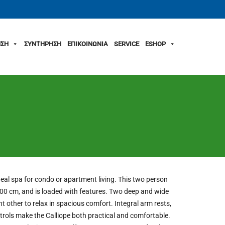
ΣΗ
ΣΥΝΤΗΡΗΣΗ
ΕΠΙΚΟΙΝΩΝΙΑ
SERVICE
ESHOP
deal spa for condo or apartment living. This two person
 100 cm, and is loaded with features. Two deep and wide
t other to relax in spacious comfort. Integral arm rests,
ntrols make the Calliope both practical and comfortable.