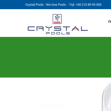
Crystal Pools - We love Pools
- Τηλ: +30 210 89 95 500
Π