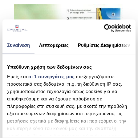
Συναίνεση
Λεπτομέρειες
Ρυθμίσεις Διαφημίσεων
Υπεύθυνη χρήση των δεδομένων σας
Εμείς και
οι 1 συνεργάτες μας
επεξεργαζόμαστε
προσωπικά σας δεδομένα, π.χ. τη διεύθυνση IP σας,
Planet Friendly
χρησιμοποιώντας τεχνολογία όπως cookies για να
αποθηκεύουμε και να έχουμε πρόσβαση σε
Award winning Hybrid Heating technology™ for exceptional
πληροφορίες στη συσκευή σας, με σκοπό την προβολή
energy efficiency.
εξατομικευμένων διαφημίσεων και περιεχομένου, τις
While you are enjoying your Passion Spa, you are being a good
μετρήσεις σχετικά με διαφημίσεις και περιεχόμενο, την
steward of both your budget and the environment. Passion Spas
καλύτερη εικόνα του κοινού μας και την ανάπτυξη
are designed to reduce energy consumption through a variety of
προϊόντων. Έχετε τη δυνατότητα επιλογής ως προς το
innovative features. Hybrid Heating™ technology supplements the