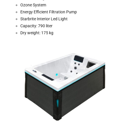
Ozone System
ESHOP
Energy Efficient Filtration Pump
ΑΝΤΛΊΕΣ ΑΝΑΚΥΚΛΟΦΟΡΊΑΣ
Starbrite Interior Led Light
Capacity: 790 liter
ΦΊΛΤΡΑ
Dry weight: 175 kg
ΣΚΟΎΠΕΣ ROBOT
ΕΠΕΞΕΡΓΑΣΊΑ ΝΕΡΟΎ
SPAS
ΣΆΟΥΝΑ
ΘΈΡΜΑΝΣΗ ΠΙΣΊΝΑΣ
ΧΗΜΙΚΆ