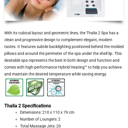
ΠΙΣΙΝΑ ΜΕ ΥΠΕΡΧΕΙΛΙΣΗ
ΠΙΣΙΝΑ ΜΕ ΚΑΤΑΡΡΑΚΤΗ
ΠΙΣΙΝΕΣ GUNITE
With its cubical layout and geometric lines, the Thalia 2 Spa has a
clean and progressive design to complement elegant, modern
ΠΙΣΙΝΕΣ ΠΛΑΖ
tastes. It features subtile backlighting positioned behind the molded
SPAS
pillows and around the perimeter of the spa under the shell lip. This
desirable spa represents the best in both design and function and
ΕΠΕΝΔΥΣΗ
comes with high-performance Hybrid Heating™ to help you achieve
and maintain the desired temperature while saving energy.
ΕΞΟΠΛΙΣΜΟΣ ΑΞΕΣΟΥΑΡ ΠΙΣΙΝΑΣ
ΑΠΟΛΥΜΑΝΣΗ ΝΕΡΟΥ
ΣΥΝΤΉΡΗΣΗ
Thalia 2 Specifications
ΕΠΙΚΟΙΝΩΝΙΑ
Dimensions: 210 x 110 x 79 cm
Number of Loungers: 2
SERVICE
Total Massage Jets: 20