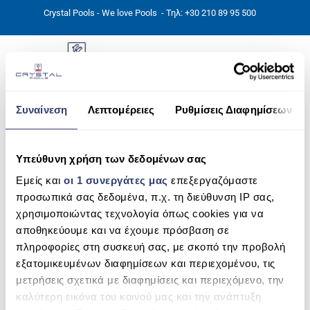
Crystal Pools - We love Pools
- Τηλ: +30 210 89 95 500
Συναίνεση
Λεπτομέρειες
Ρυθμίσεις Διαφημίσεων
ΑΡΧΙΚΉ
Thalia-2–spa3
PHOTOS
Υπεύθυνη χρήση των δεδομένων σας
Εμείς και
οι 1 συνεργάτες μας
επεξεργαζόμαστε
ΠΙΣΙΝΕΣ
προσωπικά σας δεδομένα, π.χ. τη διεύθυνση IP σας,
ΠΙΣΙΝΕΣ ΠΡΟΚΑΤ (ΑΔΕΙΑ ΜΙΚΡΗΣ ΚΛΙΜΑΚΑΣ)
χρησιμοποιώντας τεχνολογία όπως cookies για να
αποθηκεύουμε και να έχουμε πρόσβαση σε
ΥΠΕΡΓΕΙΕΣ – ΧΩΡΙΣ ΑΔΕΙΑ
πληροφορίες στη συσκευή σας, με σκοπό την προβολή
εξατομικευμένων διαφημίσεων και περιεχομένου, τις
ΠΙΣΙΝΕΣ ΜΠΕΤΟΝ
μετρήσεις σχετικά με διαφημίσεις και περιεχόμενο, την
ΠΙΣΙΝΑ SKIMMER
καλύτερη εικόνα του κοινού μας και την ανάπτυξη