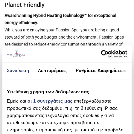
Planet Friendly
Award winning Hybrid Heating technology™ for exceptional
energy efficiency.
While you are enjoying your Passion Spa, you are being a good
steward of both your budget and the environment. Passion Spas
are designed to reduce energy consumption through a variety of
innovative features. Hybrid Heating™ technology supplements the
heat produced by the electric heater. Specially designed massage
pumps agitate the water molecules through friction, which
Συναίνεση
Λεπτομέρειες
Ρυθμίσεις Διαφημίσεων
generates heat, thereby easing energy consumption by the heater.
Our programmable controls allow you to set the times when your
spa will turn on and off, and the low-wattage fltration pump uses
Υπεύθυνη χρήση των δεδομένων σας
only a small amount of electricity to keep your water sparkling
Εμείς και
οι 1 συνεργάτες μας
επεξεργαζόμαστε
clean. Triple layer insulation, extra thick walk-on safety cover and
προσωπικά σας δεδομένα, π.χ. τη διεύθυνση IP σας,
Everlast™ ﬂoor support shroud your Passion Spa with one of the
χρησιμοποιώντας τεχνολογία όπως cookies για να
most effective heat containment designs available.
αποθηκεύουμε και να έχουμε πρόσβαση σε
πληροφορίες στη συσκευή σας, με σκοπό την προβολή