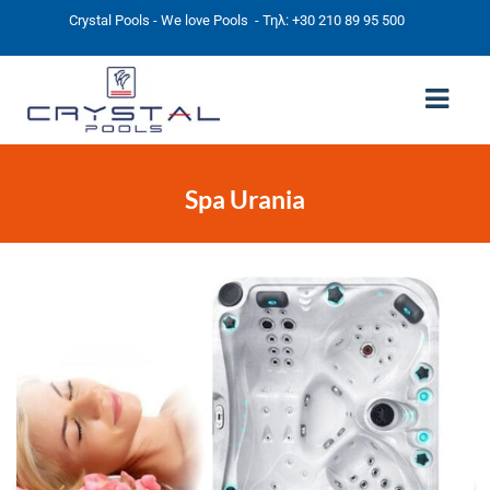
Crystal Pools - We love Pools
- Τηλ: +30 210 89 95 500
Spa Urania
ΑΡΧΙΚΉ
PHOTOS
ΠΙΣΙΝΕΣ
ΠΙΣΙΝΕΣ ΠΡΟΚΑΤ (ΑΔΕΙΑ ΜΙΚΡΗΣ ΚΛΙΜΑΚΑΣ)
ΥΠΕΡΓΕΙΕΣ – ΧΩΡΙΣ ΑΔΕΙΑ
ΠΙΣΙΝΕΣ ΜΠΕΤΟΝ
ΠΙΣΙΝΑ SKIMMER