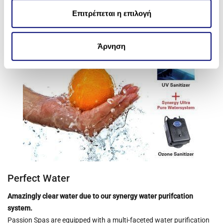
θ
χρησιμοποιείτε τον ιστότοπό μας με συνεργάτες
ε
Επιτρέπεται η επιλογή
κοινωνικών μέσων, διαφήμισης και αναλύσεων, οι
σ
οποίοι ενδεχομένως να τις συνδυάσουν με άλλες
η
πληροφορίες που τους έχετε παραχωρήσει ή τις οποίες
Άρνηση
ς
έχουν συλλέξει σε σχέση με την από μέρους σας χρήση
των υπηρεσιών τους.
Perfect Water
Amazingly clear water due to our synergy water purifcation
system.
Passion Spas are equipped with a multi-faceted water purification