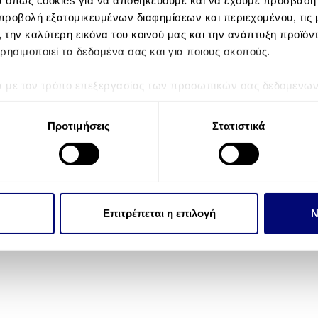
α όπως cookies για να αποθηκεύουμε και να έχουμε πρόσβαση
προβολή εξατομικευμένων διαφημίσεων και περιεχομένου, τις μ
, την καλύτερη εικόνα του κοινού μας και την ανάπτυξη προϊόν
Συμπληρώστε το email σας εδώ:
S
ρησιμοποιεί τα δεδομένα σας και για ποιους σκοπούς.
ά με τον τρόπο επεξεργασίας των προσωπικών σας δεδομένων κ
τα “Λεπτομέρειες”
. Μπορείτε να αλλάξετε ή να ανακαλέσετε 
 Cookies.
Προτιμήσεις
Στατιστικά
την εξατομίκευση περιεχομένου και διαφημίσεων, την παροχή 
© 2026 Crystal Pools Πισίνες
 επισκεψιμότητάς μας. Επιπλέον, μοιραζόμαστε πληροφορίες π
ό μας με συνεργάτες κοινωνικών μέσων, διαφήμισης και αναλύσ
 πληροφορίες που τους έχετε παραχωρήσει ή τις οποίες έχουν σ
Επιτρέπεται η επιλογή
Ν
υπηρεσιών τους.