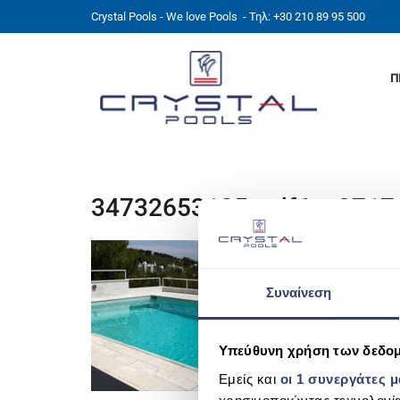
Crystal Pools - We love Pools
- Τηλ: +30 210 89 95 500
Π
34732653125_cdf6ac3717
Συναίνεση
Υπεύθυνη χρήση των δεδο
Εμείς και
οι 1 συνεργάτες 