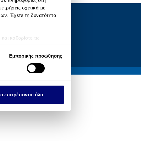
 σε πληροφορίες στη
ετρήσεις σχετικά με
των. Έχετε τη δυνατότητα
OCIAL
αι καθορίστε τις
τη συγκατάθεσή σας ανά
Εμπορικής προώθησης
λειτουργιών κοινωνικών
ου αφορούν τον τρόπο που
εων, οι οποίοι ενδεχομένως
υλλέξει σε σχέση με την
α επιτρέπονται όλα