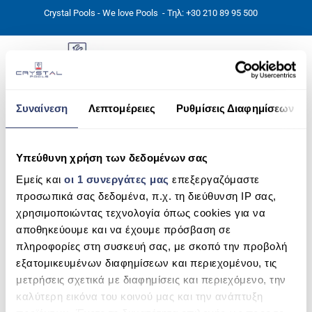
Crystal Pools - We love Pools
- Τηλ: +30 210 89 95 500
Συναίνεση
Λεπτομέρειες
Ρυθμίσεις Διαφημίσεων
ΑΡΧΙΚΉ
16076726619_7b9511c8b4_c
PHOTOS
Υπεύθυνη χρήση των δεδομένων σας
Εμείς και
οι 1 συνεργάτες μας
επεξεργαζόμαστε
ΠΙΣΙΝΕΣ
προσωπικά σας δεδομένα, π.χ. τη διεύθυνση IP σας,
ΠΙΣΙΝΕΣ ΠΡΟΚΑΤ (ΑΔΕΙΑ ΜΙΚΡΗΣ ΚΛΙΜΑΚΑΣ)
χρησιμοποιώντας τεχνολογία όπως cookies για να
αποθηκεύουμε και να έχουμε πρόσβαση σε
ΥΠΕΡΓΕΙΕΣ – ΧΩΡΙΣ ΑΔΕΙΑ
πληροφορίες στη συσκευή σας, με σκοπό την προβολή
εξατομικευμένων διαφημίσεων και περιεχομένου, τις
ΠΙΣΙΝΕΣ ΜΠΕΤΟΝ
μετρήσεις σχετικά με διαφημίσεις και περιεχόμενο, την
καλύτερη εικόνα του κοινού μας και την ανάπτυξη
ΠΙΣΙΝΑ SKIMMER