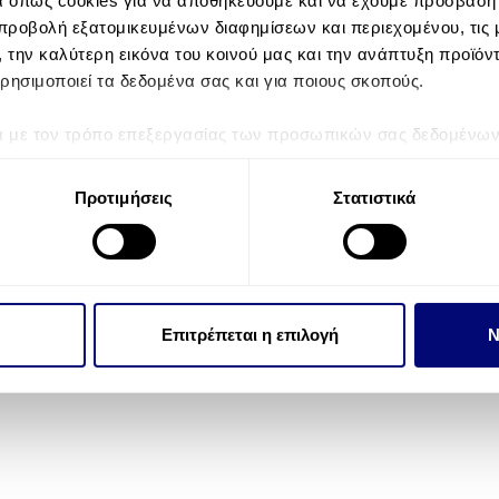
α όπως cookies για να αποθηκεύουμε και να έχουμε πρόσβαση
προβολή εξατομικευμένων διαφημίσεων και περιεχομένου, τις μ
, την καλύτερη εικόνα του κοινού μας και την ανάπτυξη προϊόν
ρησιμοποιεί τα δεδομένα σας και για ποιους σκοπούς.
Συμπληρώστε το email σας εδώ:
S
ά με τον τρόπο επεξεργασίας των προσωπικών σας δεδομένων κ
τα “Λεπτομέρειες”
. Μπορείτε να αλλάξετε ή να ανακαλέσετε 
 Cookies.
Προτιμήσεις
Στατιστικά
την εξατομίκευση περιεχομένου και διαφημίσεων, την παροχή 
 επισκεψιμότητάς μας. Επιπλέον, μοιραζόμαστε πληροφορίες π
© 2026 Crystal Pools Πισίνες
ό μας με συνεργάτες κοινωνικών μέσων, διαφήμισης και αναλύσ
 πληροφορίες που τους έχετε παραχωρήσει ή τις οποίες έχουν σ
Επιτρέπεται η επιλογή
Ν
υπηρεσιών τους.