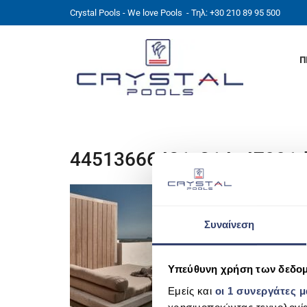
Crystal Pools - We love Pools
- Τηλ: +30 210 89 95 500
Π
44513666421_314a47991d
Συναίνεση
Υπεύθυνη χρήση των δεδο
Εμείς και
οι 1 συνεργάτες 