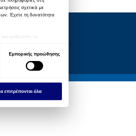
 σε πληροφορίες στη
ετρήσεις σχετικά με
των. Έχετε τη δυνατότητα
OCIAL
αι καθορίστε τις
τη συγκατάθεσή σας ανά
Εμπορικής προώθησης
λειτουργιών κοινωνικών
ου αφορούν τον τρόπο που
εων, οι οποίοι ενδεχομένως
υλλέξει σε σχέση με την
α επιτρέπονται όλα