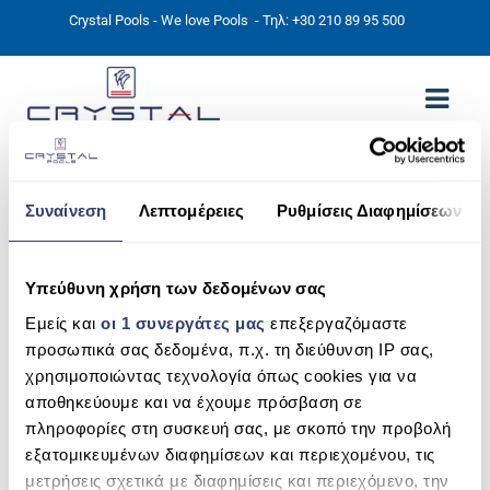
Crystal Pools - We love Pools
- Τηλ: +30 210 89 95 500
ΑΡΧΙΚΉ
bf5
Συναίνεση
Λεπτομέρειες
Ρυθμίσεις Διαφημίσεων
PHOTOS
ΠΙΣΙΝΕΣ
Υπεύθυνη χρήση των δεδομένων σας
Εμείς και
οι 1 συνεργάτες μας
επεξεργαζόμαστε
ΠΙΣΙΝΕΣ ΠΡΟΚΑΤ (ΑΔΕΙΑ ΜΙΚΡΗΣ ΚΛΙΜΑΚΑΣ)
προσωπικά σας δεδομένα, π.χ. τη διεύθυνση IP σας,
χρησιμοποιώντας τεχνολογία όπως cookies για να
ΥΠΕΡΓΕΙΕΣ – ΧΩΡΙΣ ΑΔΕΙΑ
αποθηκεύουμε και να έχουμε πρόσβαση σε
ΠΙΣΙΝΕΣ ΜΠΕΤΟΝ
πληροφορίες στη συσκευή σας, με σκοπό την προβολή
εξατομικευμένων διαφημίσεων και περιεχομένου, τις
ΠΙΣΙΝΑ SKIMMER
μετρήσεις σχετικά με διαφημίσεις και περιεχόμενο, την