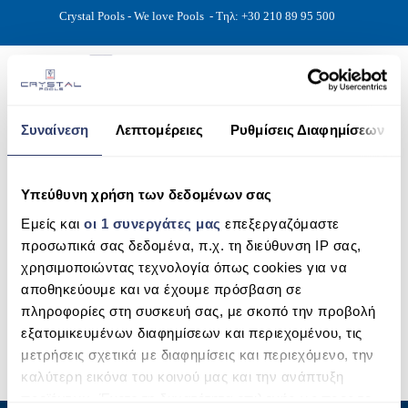
Crystal Pools - We love Pools
- Τηλ: +30 210 89 95 500
Συναίνεση
Λεπτομέρειες
Ρυθμίσεις Διαφημίσεων
ΑΡΧΙΚΉ
katharismos2
Υπεύθυνη χρήση των δεδομένων σας
PHOTOS
Εμείς και
οι 1 συνεργάτες μας
επεξεργαζόμαστε
ΠΙΣΙΝΕΣ
προσωπικά σας δεδομένα, π.χ. τη διεύθυνση IP σας,
χρησιμοποιώντας τεχνολογία όπως cookies για να
ΠΙΣΙΝΕΣ ΠΡΟΚΑΤ (ΑΔΕΙΑ ΜΙΚΡΗΣ ΚΛΙΜΑΚΑΣ)
αποθηκεύουμε και να έχουμε πρόσβαση σε
πληροφορίες στη συσκευή σας, με σκοπό την προβολή
ΥΠΕΡΓΕΙΕΣ – ΧΩΡΙΣ ΑΔΕΙΑ
εξατομικευμένων διαφημίσεων και περιεχομένου, τις
ΠΙΣΙΝΕΣ ΜΠΕΤΟΝ
μετρήσεις σχετικά με διαφημίσεις και περιεχόμενο, την
καλύτερη εικόνα του κοινού μας και την ανάπτυξη
ΠΙΣΙΝΑ SKIMMER
προϊόντων. Έχετε τη δυνατότητα επιλογής ως προς το