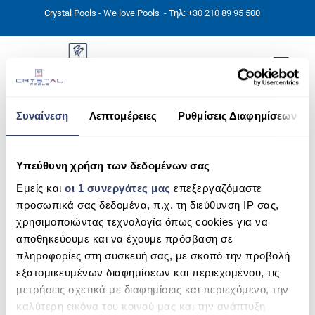
Crystal Pools - We love Pools
- Τηλ: +30 210 89 95 500
Συναίνεση
Λεπτομέρειες
Ρυθμίσεις Διαφημίσεων
ΑΡΧΙΚΉ
Images tagged "blue-granite"
PHOTOS
Υπεύθυνη χρήση των δεδομένων σας
ΠΙΣΙΝΕΣ
Εμείς και
οι 1 συνεργάτες μας
επεξεργαζόμαστε
προσωπικά σας δεδομένα, π.χ. τη διεύθυνση IP σας,
ΠΙΣΙΝΕΣ ΠΡΟΚΑΤ (ΑΔΕΙΑ ΜΙΚΡΗΣ ΚΛΙΜΑΚΑΣ)
χρησιμοποιώντας τεχνολογία όπως cookies για να
αποθηκεύουμε και να έχουμε πρόσβαση σε
ΥΠΕΡΓΕΙΕΣ – ΧΩΡΙΣ ΑΔΕΙΑ
πληροφορίες στη συσκευή σας, με σκοπό την προβολή
ΠΙΣΙΝΕΣ ΜΠΕΤΟΝ
εξατομικευμένων διαφημίσεων και περιεχομένου, τις
μετρήσεις σχετικά με διαφημίσεις και περιεχόμενο, την
ΠΙΣΙΝΑ SKIMMER
καλύτερη εικόνα του κοινού μας και την ανάπτυξη