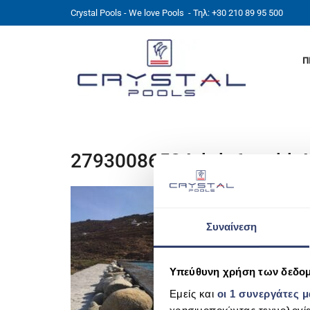
Crystal Pools - We love Pools
- Τηλ: +30 210 89 95 500
Π
27930086534_bda6eccbb4
Συναίνεση
Υπεύθυνη χρήση των δεδο
Εμείς και
οι 1 συνεργάτες 