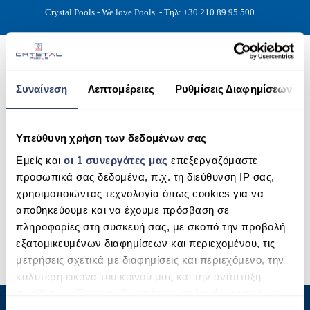
Crystal Pools - We love Pools
- Τηλ: +30 210 89 95 500
Συναίνεση
Λεπτομέρειες
Ρυθμίσεις Διαφημίσεων
ΑΡΧΙΚΉ
1
Υπεύθυνη χρήση των δεδομένων σας
PHOTOS
Εμείς και
οι 1 συνεργάτες μας
επεξεργαζόμαστε
προσωπικά σας δεδομένα, π.χ. τη διεύθυνση IP σας,
ΠΙΣΙΝΕΣ
χρησιμοποιώντας τεχνολογία όπως cookies για να
αποθηκεύουμε και να έχουμε πρόσβαση σε
ΠΙΣΙΝΕΣ ΠΡΟΚΑΤ (ΑΔΕΙΑ ΜΙΚΡΗΣ ΚΛΙΜΑΚΑΣ)
πληροφορίες στη συσκευή σας, με σκοπό την προβολή
ΥΠΕΡΓΕΙΕΣ – ΧΩΡΙΣ ΑΔΕΙΑ
εξατομικευμένων διαφημίσεων και περιεχομένου, τις
μετρήσεις σχετικά με διαφημίσεις και περιεχόμενο, την
ΠΙΣΙΝΕΣ ΜΠΕΤΟΝ
καλύτερη εικόνα του κοινού μας και την ανάπτυξη
προϊόντων. Έχετε τη δυνατότητα επιλογής ως προς το
ΠΙΣΙΝΑ SKIMMER
ποιος χρησιμοποιεί τα δεδομένα σας και για ποιους