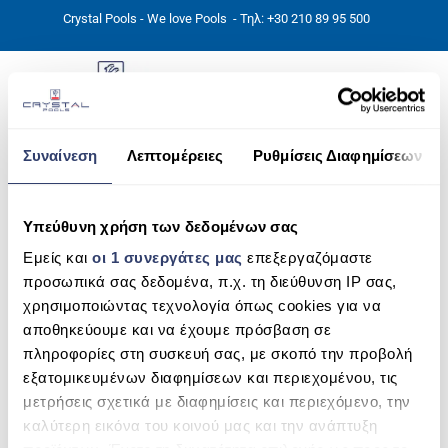
Crystal Pools - We love Pools
- Τηλ: +30 210 89 95 500
Συναίνεση
Λεπτομέρειες
Ρυθμίσεις Διαφημίσεων
ΑΡΧΙΚΉ
16077271967_f9942a266b_o
PHOTOS
Υπεύθυνη χρήση των δεδομένων σας
Εμείς και
οι 1 συνεργάτες μας
επεξεργαζόμαστε
ΠΙΣΙΝΕΣ
προσωπικά σας δεδομένα, π.χ. τη διεύθυνση IP σας,
ΠΙΣΙΝΕΣ ΠΡΟΚΑΤ (ΑΔΕΙΑ ΜΙΚΡΗΣ ΚΛΙΜΑΚΑΣ)
χρησιμοποιώντας τεχνολογία όπως cookies για να
αποθηκεύουμε και να έχουμε πρόσβαση σε
ΥΠΕΡΓΕΙΕΣ – ΧΩΡΙΣ ΑΔΕΙΑ
πληροφορίες στη συσκευή σας, με σκοπό την προβολή
εξατομικευμένων διαφημίσεων και περιεχομένου, τις
ΠΙΣΙΝΕΣ ΜΠΕΤΟΝ
μετρήσεις σχετικά με διαφημίσεις και περιεχόμενο, την
καλύτερη εικόνα του κοινού μας και την ανάπτυξη
ΠΙΣΙΝΑ SKIMMER