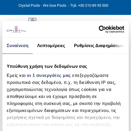
Crystal Pools - We love Pools
- Τηλ: +30 210 89 95 500
Συναίνεση
Λεπτομέρειες
Ρυθμίσεις Διαφημίσεων
ΑΡΧΙΚΉ
16263137755_e604b6507d_b
PHOTOS
Υπεύθυνη χρήση των δεδομένων σας
Εμείς και
οι 1 συνεργάτες μας
επεξεργαζόμαστε
ΠΙΣΙΝΕΣ
προσωπικά σας δεδομένα, π.χ. τη διεύθυνση IP σας,
ΠΙΣΙΝΕΣ ΠΡΟΚΑΤ (ΑΔΕΙΑ ΜΙΚΡΗΣ ΚΛΙΜΑΚΑΣ)
χρησιμοποιώντας τεχνολογία όπως cookies για να
αποθηκεύουμε και να έχουμε πρόσβαση σε
ΥΠΕΡΓΕΙΕΣ – ΧΩΡΙΣ ΑΔΕΙΑ
πληροφορίες στη συσκευή σας, με σκοπό την προβολή
εξατομικευμένων διαφημίσεων και περιεχομένου, τις
ΠΙΣΙΝΕΣ ΜΠΕΤΟΝ
μετρήσεις σχετικά με διαφημίσεις και περιεχόμενο, την
καλύτερη εικόνα του κοινού μας και την ανάπτυξη
ΠΙΣΙΝΑ SKIMMER