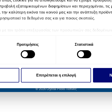
α όπως cookies για να αποθηκεύουμε και να έχουμε πρόσβαση
προβολή εξατομικευμένων διαφημίσεων και περιεχομένου, τις μ
, την καλύτερη εικόνα του κοινού μας και την ανάπτυξη προϊόν
ρησιμοποιεί τα δεδομένα σας και για ποιους σκοπούς.
ά με τον τρόπο επεξεργασίας των προσωπικών σας δεδομένων κ
τα “Λεπτομέρειες”
. Μπορείτε να αλλάξετε ή να ανακαλέσετε 
 Cookies.
Προτιμήσεις
Στατιστικά
Συμπληρώστε το email σας εδώ:
S
την εξατομίκευση περιεχομένου και διαφημίσεων, την παροχή 
 επισκεψιμότητάς μας. Επιπλέον, μοιραζόμαστε πληροφορίες π
ό μας με συνεργάτες κοινωνικών μέσων, διαφήμισης και αναλύσ
 πληροφορίες που τους έχετε παραχωρήσει ή τις οποίες έχουν σ
Επιτρέπεται η επιλογή
Ν
υπηρεσιών τους.
© 2026 Crystal Pools Πισίνες