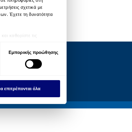
 σε πληροφορίες στη
ετρήσεις σχετικά με
των. Έχετε τη δυνατότητα
αι καθορίστε τις
τη συγκατάθεσή σας ανά
Εμπορικής προώθησης
OCIAL
λειτουργιών κοινωνικών
ου αφορούν τον τρόπο που
εων, οι οποίοι ενδεχομένως
υλλέξει σε σχέση με την
α επιτρέπονται όλα