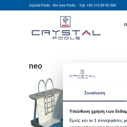
Crystal Pools - We love Pools
- Τηλ: +30 210 89 95 500
Π
neo
Συναίνεση
Υπεύθυνη χρήση των δεδο
Εμείς και
οι 1 συνεργάτες 