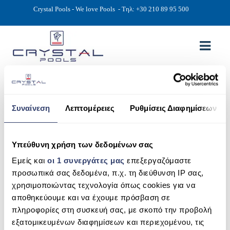
Crystal Pools - We love Pools
- Τηλ: +30 210 89 95 500
JACUZZI – NECK MASSAGE
ΑΡΧΙΚΉ
Συναίνεση
Λεπτομέρειες
Ρυθμίσεις Διαφημίσεων
PHOTOS
Neck
massag
ΠΙΣΙΝΕΣ
Υπεύθυνη χρήση των δεδομένων σας
e &
ΠΙΣΙΝΕΣ ΠΡΟΚΑΤ (ΑΔΕΙΑ ΜΙΚΡΗΣ ΚΛΙΜΑΚΑΣ)
jacuzzi
Εμείς και
οι 1 συνεργάτες μας
επεξεργαζόμαστε
The
προσωπικά σας δεδομένα, π.χ. τη διεύθυνση IP σας,
ΥΠΕΡΓΕΙΕΣ – ΧΩΡΙΣ ΑΔΕΙΑ
most
χρησιμοποιώντας τεχνολογία όπως cookies για να
relaxing
αποθηκεύουμε και να έχουμε πρόσβαση σε
ΠΙΣΙΝΕΣ ΜΠΕΤΟΝ
and
πληροφορίες στη συσκευή σας, με σκοπό την προβολή
ΠΙΣΙΝΑ SKIMMER
invigora
εξατομικευμένων διαφημίσεων και περιεχομένου, τις