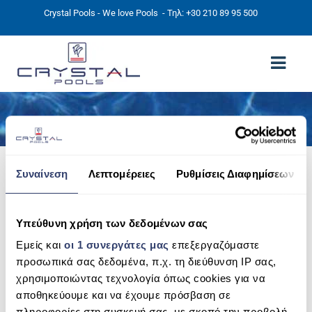
Crystal Pools - We love Pools
- Τηλ: +30 210 89 95 500
JETS -UMBRELLAS
ΑΡΧΙΚΉ
PHOTOS
Συναίνεση
Λεπτομέρειες
Ρυθμίσεις Διαφημίσεων
ΠΙΣΙΝΕΣ
ΠΙΣΙΝΕΣ ΠΡΟΚΑΤ (ΑΔΕΙΑ ΜΙΚΡΗΣ ΚΛΙΜΑΚΑΣ)
Υπεύθυνη χρήση των δεδομένων σας
ΥΠΕΡΓΕΙΕΣ – ΧΩΡΙΣ ΑΔΕΙΑ
Εμείς και
οι 1 συνεργάτες μας
επεξεργαζόμαστε
προσωπικά σας δεδομένα, π.χ. τη διεύθυνση IP σας,
ΠΙΣΙΝΕΣ ΜΠΕΤΟΝ
χρησιμοποιώντας τεχνολογία όπως cookies για να
αποθηκεύουμε και να έχουμε πρόσβαση σε
ΠΙΣΙΝΑ SKIMMER
πληροφορίες στη συσκευή σας, με σκοπό την προβολή