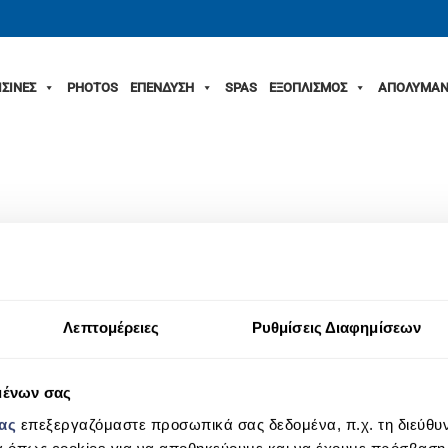
ΙΣΙΝΕΣ
PHOTOS
ΕΠΕΝΔΥΣΗ
SPAS
ΕΞΟΠΛΙΣΜΟΣ
ΑΠΟΛΥΜΑΝ
Λεπτομέρειες
Ρυθμίσεις Διαφημίσεων
The relaxing spa
Spa offers you an enjoyable feeling 
known since antiquity. Crystal Pools’ spa avail all co
massage, and can be constructed inside or outside th
μένων σας
the spa is built next to your main pool it can ensure a 
μας
επεξεργαζόμαστε προσωπικά σας δεδομένα, π.χ. τη διεύθυν
effects, especially if you combine it with a “Scottish