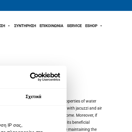
ΣΗ
ΣΥΝΤΗΡΗΣΗ
ΕΠΙΚΟΙΝΩΝΙΑ
SERVICE
ESHOP
Σχετικά
of relaxation, using the beneficial properties of water
mforts of a pre-fabricated micro-pool with jacuzzi and air
e area of your pool or even in your home. Moreover, if
unique hydrotherapy facility, with all its beneficial
ση IP σας,
 shower”, heating water at 35 ° C, while maintaining the