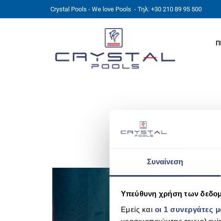
Crystal Pools - We love Pools
- Τηλ: +30 210 89 95 500
Π
SPA TURKISH BATHS
Συναίνεση
Υπεύθυνη χρήση των δεδο
Εμείς και
οι 1 συνεργάτες 