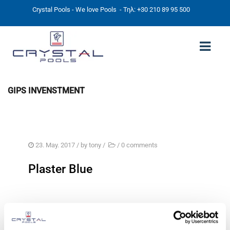
Crystal Pools - We love Pools
- Τηλ: +30 210 89 95 500
GIPS INVENSTMENT
ΑΡΧΙΚΉ
PHOTOS
ΠΙΣΙΝΕΣ
23. May. 2017
/ by
tony
/
/
0 comments
ΠΙΣΙΝΕΣ ΠΡΟΚΑΤ (ΑΔΕΙΑ ΜΙΚΡΗΣ ΚΛΙΜΑΚΑΣ)
Plaster Blue
ΥΠΕΡΓΕΙΕΣ – ΧΩΡΙΣ ΑΔΕΙΑ
ΠΙΣΙΝΕΣ ΜΠΕΤΟΝ
SEARCH
ΠΙΣΙΝΑ SKIMMER