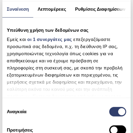
ΠΙΣΙΝΑ ΜΕ ΥΠΕΡΧΕΙΛΙΣΗ
Συναίνεση
Λεπτομέρειες
Ρυθμίσεις Διαφημίσεων
RECENT COMMENTS
ΠΙΣΙΝΑ ΜΕ ΚΑΤΑΡΡΑΚΤΗ
ARCHIVES
Υπεύθυνη χρήση των δεδομένων σας
ΠΙΣΙΝΕΣ GUNITE
Εμείς και
οι 1 συνεργάτες μας
επεξεργαζόμαστε
ΠΙΣΙΝΕΣ ΠΛΑΖ
CATEGORIES
προσωπικά σας δεδομένα, π.χ. τη διεύθυνση IP σας,
χρησιμοποιώντας τεχνολογία όπως cookies για να
SPAS
No categories
αποθηκεύουμε και να έχουμε πρόσβαση σε
ΕΠΕΝΔΥΣΗ
πληροφορίες στη συσκευή σας, με σκοπό την προβολή
META
εξατομικευμένων διαφημίσεων και περιεχομένου, τις
ΕΞΟΠΛΙΣΜΟΣ ΑΞΕΣΟΥΑΡ ΠΙΣΙΝΑΣ
μετρήσεις σχετικά με διαφημίσεις και περιεχόμενο, την
Log in
καλύτερη εικόνα του κοινού μας και την ανάπτυξη
ΑΠΟΛΥΜΑΝΣΗ ΝΕΡΟΥ
προϊόντων. Έχετε τη δυνατότητα επιλογής ως προς το
Entries feed
ΣΥΝΤΉΡΗΣΗ
ποιος χρησιμοποιεί τα δεδομένα σας και για ποιους
Ε
σκοπούς.
Αναγκαία
Comments feed
π
ΕΠΙΚΟΙΝΩΝΙΑ
ι
WordPress.org
Μάθετε περισσότερα σχετικά με τον τρόπο
λ
SERVICE
Προτιμήσεις
επεξεργασίας των προσωπικών σας δεδομένων και