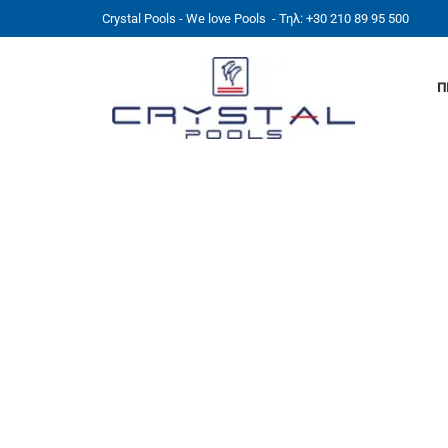
Crystal Pools - We love Pools
- Τηλ: +30 210 89 95 500
Π