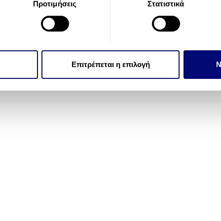
Προτιμήσεις
Στατιστικά
την εξατομίκευση περιεχομένου και διαφημίσεων, την παροχή 
 επισκεψιμότητάς μας. Επιπλέον, μοιραζόμαστε πληροφορίες π
ό μας με συνεργάτες κοινωνικών μέσων, διαφήμισης και αναλύσ
 πληροφορίες που τους έχετε παραχωρήσει ή τις οποίες έχουν σ
Επιτρέπεται η επιλογή
Ν
υπηρεσιών τους.
EZE
×