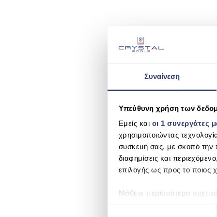
Συναίνεση
Υπεύθυνη χρήση των δεδο
Εμείς και
οι 1 συνεργάτες 
χρησιμοποιώντας τεχνολογί
συσκευή σας, με σκοπό την 
διαφημίσεις και περιεχόμενο
επιλογής ως προς το ποιος χ
Μάθετε περισσότερα σχετικ
προτιμήσεις σας στην
ενότη
Ε
πάσα στιγμή από τη Δήλωση