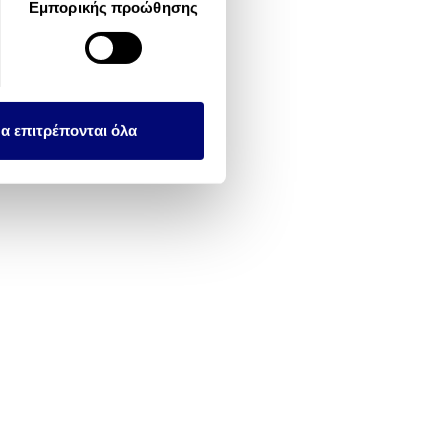
Εμπορικής προώθησης
λειτουργιών κοινωνικών
ου αφορούν τον τρόπο που
εων, οι οποίοι ενδεχομένως
υλλέξει σε σχέση με την
α επιτρέπονται όλα
ΒΟΤΣΑΛΟ Blue Breeze
>