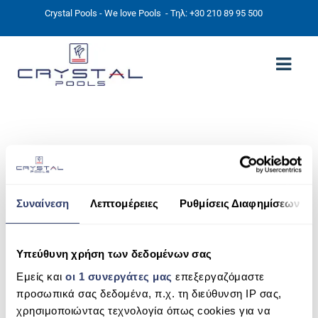
Crystal Pools - We love Pools
- Τηλ: +30 210 89 95 500
ΑΡΧΙΚΉ
PHOTOS
ΠΙΣΙΝΕΣ
Συναίνεση
Λεπτομέρειες
Ρυθμίσεις Διαφημίσεων
ΠΙΣΙΝΕΣ ΠΡΟΚΑΤ (ΑΔΕΙΑ ΜΙΚΡΗΣ ΚΛΙΜΑΚΑΣ)
ΥΠΕΡΓΕΙΕΣ – ΧΩΡΙΣ ΑΔΕΙΑ
Υπεύθυνη χρήση των δεδομένων σας
ΠΙΣΙΝΕΣ ΜΠΕΤΟΝ
Εμείς και
οι 1 συνεργάτες μας
επεξεργαζόμαστε
προσωπικά σας δεδομένα, π.χ. τη διεύθυνση IP σας,
ΠΙΣΙΝΑ SKIMMER
χρησιμοποιώντας τεχνολογία όπως cookies για να