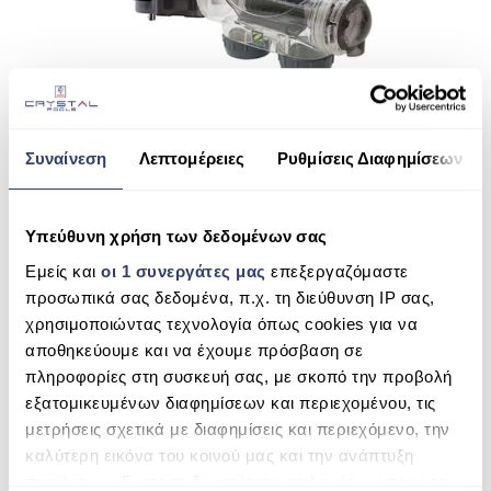
ΠΙΣΙΝΑ ΜΕ ΥΠΕΡΧΕΙΛΙΣΗ
ΠΙΣΙΝΑ ΜΕ ΚΑΤΑΡΡΑΚΤΗ
ΠΙΣΙΝΕΣ GUNITE
EXO IQ
ΠΙΣΙΝΕΣ ΠΛΑΖ
Συναίνεση
Λεπτομέρειες
Ρυθμίσεις Διαφημίσεων
READ MORE
SPAS
Υπεύθυνη χρήση των δεδομένων σας
ΕΠΕΝΔΥΣΗ
Εμείς και
οι 1 συνεργάτες μας
επεξεργαζόμαστε
ΚΑΛΆΘΙ
ΕΞΟΠΛΙΣΜΟΣ ΑΞΕΣΟΥΑΡ ΠΙΣΙΝΑΣ
προσωπικά σας δεδομένα, π.χ. τη διεύθυνση IP σας,
χρησιμοποιώντας τεχνολογία όπως cookies για να
ΑΝΑΖΉΤΗΣΗ ΠΡΟΪΌΝΤΩΝ
ΑΠΟΛΥΜΑΝΣΗ ΝΕΡΟΥ
αποθηκεύουμε και να έχουμε πρόσβαση σε
Search
πληροφορίες στη συσκευή σας, με σκοπό την προβολή
ΣΥΝΤΉΡΗΣΗ
for:
εξατομικευμένων διαφημίσεων και περιεχομένου, τις
ΕΠΙΚΟΙΝΩΝΙΑ
μετρήσεις σχετικά με διαφημίσεις και περιεχόμενο, την
SEARCH
καλύτερη εικόνα του κοινού μας και την ανάπτυξη
SERVICE
προϊόντων. Έχετε τη δυνατότητα επιλογής ως προς το
ΚΑΤΗΓΟΡΊΕΣ ΠΡΟΪΌΝΤΩΝ