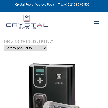
Crystal Pools - We love Pools
- Τηλ: +30 210 89 95 500
SHOWING THE SINGLE RESULT
ΑΡΧΙΚΉ
PHOTOS
ΠΙΣΙΝΕΣ
ΠΙΣΙΝΕΣ ΠΡΟΚΑΤ (ΑΔΕΙΑ ΜΙΚΡΗΣ ΚΛΙΜΑΚΑΣ)
ΥΠΕΡΓΕΙΕΣ – ΧΩΡΙΣ ΑΔΕΙΑ
ΠΙΣΙΝΕΣ ΜΠΕΤΟΝ
ΠΙΣΙΝΑ SKIMMER