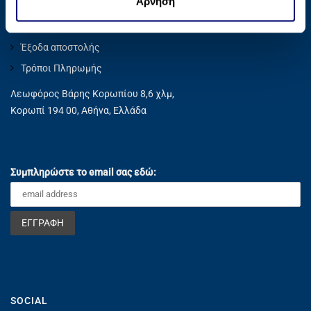
Άρνηση
ς
έχουν συλλέξει σε σχέση με την από μέρους σας χρήση
Privacy Policy
των υπηρεσιών τους.
Έξοδα αποστολής
Τρόποι Πληρωμής
Λεωφόρος Βάρης Κορωπίου 8,6 χλμ,
Κορωπί 194 00, Αθήνα, Ελλάδα
Συμπληρώστε το email σας εδώ:
SOCIAL