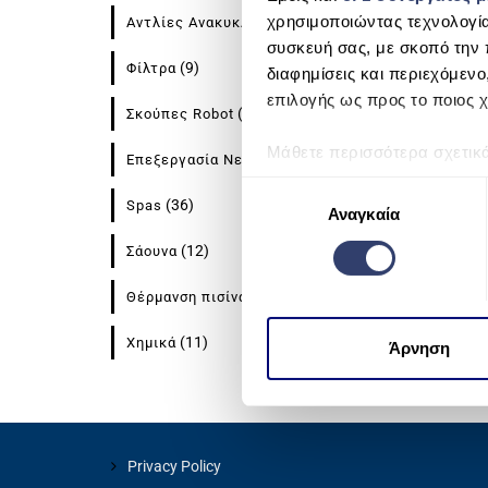
HPO FU
χρησιμοποιώντας τεχνολογί
(8)
Αντλίες Ανακυκλοφορίας
REA
συσκευή σας, με σκοπό την 
(9)
Φίλτρα
διαφημίσεις και περιεχόμενο
επιλογής ως προς το ποιος χ
(15)
Σκούπες Robot
Μάθετε περισσότερα σχετικ
(8)
Επεξεργασία Νερού
προτιμήσεις σας στην
ενότη
Ε
πάσα στιγμή από τη Δήλωση
(36)
Spas
Αναγκαία
π
ι
(12)
Σάουνα
Χρησιμοποιούμε cookie για 
λ
μέσων και την ανάλυση της
ο
(11)
Θέρμανση πισίνας
χρησιμοποιείτε τον ιστότοπ
γ
να τις συνδυάσουν με άλλες
(11)
Χημικά
ή
Άρνηση
από μέρους σας χρήση των 
σ
υ
γ
κ
Privacy Policy
α