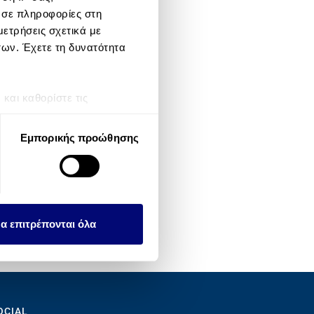
 σε πληροφορίες στη
ετρήσεις σχετικά με
των. Έχετε τη δυνατότητα
αι καθορίστε τις
τη συγκατάθεσή σας ανά
Εμπορικής προώθησης
λειτουργιών κοινωνικών
ου αφορούν τον τρόπο που
εων, οι οποίοι ενδεχομένως
υλλέξει σε σχέση με την
α επιτρέπονται όλα
OCIAL