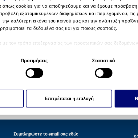
ZODIAC
α όπως cookies για να αποθηκεύουμε και να έχουμε πρόσβαση
D MORE
προβολή εξατομικευμένων διαφημίσεων και περιεχομένου, τις μ
, την καλύτερη εικόνα του κοινού μας και την ανάπτυξη προϊόν
ρησιμοποιεί τα δεδομένα σας και για ποιους σκοπούς.
ά με τον τρόπο επεξεργασίας των προσωπικών σας δεδομένων κ
τα “Λεπτομέρειες”
. Μπορείτε να αλλάξετε ή να ανακαλέσετε 
 Cookies.
Προτιμήσεις
Στατιστικά
την εξατομίκευση περιεχομένου και διαφημίσεων, την παροχή 
 επισκεψιμότητάς μας. Επιπλέον, μοιραζόμαστε πληροφορίες π
ό μας με συνεργάτες κοινωνικών μέσων, διαφήμισης και αναλύσ
 πληροφορίες που τους έχετε παραχωρήσει ή τις οποίες έχουν σ
Επιτρέπεται η επιλογή
Ν
υπηρεσιών τους.
Συμπληρώστε το email σας εδώ:
S