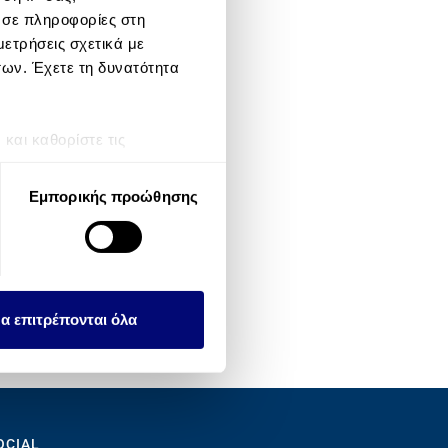
 σε πληροφορίες στη
ετρήσεις σχετικά με
των. Έχετε τη δυνατότητα
αι καθορίστε τις
τη συγκατάθεσή σας ανά
Εμπορικής προώθησης
λειτουργιών κοινωνικών
ου αφορούν τον τρόπο που
εων, οι οποίοι ενδεχομένως
υλλέξει σε σχέση με την
α επιτρέπονται όλα
OCIAL