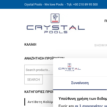
Crystal Pools - We love Pools
- Τηλ: +30 210 89 95 500
Π
ΚΑΛΆΘΙ
SHOWIN
ΑΝΑΖΉΤΗΣΗ ΠΡΟΪΌΝΤΩΝ
Search
for:
SEARCH
Συναίνεση
ΚΑΤΗΓΟΡΊΕΣ ΠΡΟΪΌΝΤΩΝ
Υπεύθυνη χρήση των δεδο
(2)
Αντίθετη Κολύμβηση
Εμείς και
οι 1 συνεργάτες 