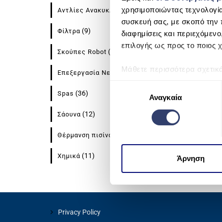
MX10 
χρησιμοποιώντας τεχνολογί
(8)
Αντλίες Ανακυκλοφορίας
REA
συσκευή σας, με σκοπό την 
(9)
Φίλτρα
διαφημίσεις και περιεχόμενο
επιλογής ως προς το ποιος χ
(15)
Σκούπες Robot
Μάθετε περισσότερα σχετικ
(8)
Επεξεργασία Νερού
προτιμήσεις σας στην
ενότη
Ε
πάσα στιγμή από τη Δήλωση
(36)
Spas
Αναγκαία
π
ι
(12)
Σάουνα
Χρησιμοποιούμε cookie για 
λ
μέσων και την ανάλυση της
ο
(11)
Θέρμανση πισίνας
χρησιμοποιείτε τον ιστότοπ
γ
να τις συνδυάσουν με άλλες
(11)
Χημικά
ή
Άρνηση
από μέρους σας χρήση των 
σ
υ
γ
κ
Privacy Policy
α