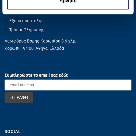
Άρνηση
ς
έχουν συλλέξει σε σχέση με την από μέρους σας χρήση
Privacy Policy
των υπηρεσιών τους.
Έξοδα αποστολής
Τρόποι Πληρωμής
Λεωφόρος Βάρης Κορωπίου 8,6 χλμ,
Κορωπί 194 00, Αθήνα, Ελλάδα
Συμπληρώστε το email σας εδώ:
SOCIAL