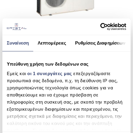
ΠΙΣΙΝΑ ΜΕ ΥΠΕΡΧΕΙΛΙΣΗ
ΠΙΣΙΝΑ ΜΕ ΚΑΤΑΡΡΑΚΤΗ
ΠΙΣΙΝΕΣ GUNITE
POWER FORCE
ΠΙΣΙΝΕΣ ΠΛΑΖ
Συναίνεση
Λεπτομέρειες
Ρυθμίσεις Διαφημίσεων
READ MORE
SPAS
Υπεύθυνη χρήση των δεδομένων σας
ΕΠΕΝΔΥΣΗ
Εμείς και
οι 1 συνεργάτες μας
επεξεργαζόμαστε
ΚΑΛΆΘΙ
ΕΞΟΠΛΙΣΜΟΣ ΑΞΕΣΟΥΑΡ ΠΙΣΙΝΑΣ
προσωπικά σας δεδομένα, π.χ. τη διεύθυνση IP σας,
χρησιμοποιώντας τεχνολογία όπως cookies για να
ΑΝΑΖΉΤΗΣΗ ΠΡΟΪΌΝΤΩΝ
ΑΠΟΛΥΜΑΝΣΗ ΝΕΡΟΥ
αποθηκεύουμε και να έχουμε πρόσβαση σε
Search
πληροφορίες στη συσκευή σας, με σκοπό την προβολή
ΣΥΝΤΉΡΗΣΗ
for:
εξατομικευμένων διαφημίσεων και περιεχομένου, τις
ΕΠΙΚΟΙΝΩΝΙΑ
μετρήσεις σχετικά με διαφημίσεις και περιεχόμενο, την
SEARCH
καλύτερη εικόνα του κοινού μας και την ανάπτυξη
SERVICE
προϊόντων. Έχετε τη δυνατότητα επιλογής ως προς το
ΚΑΤΗΓΟΡΊΕΣ ΠΡΟΪΌΝΤΩΝ