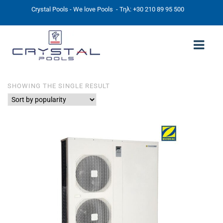
Crystal Pools - We love Pools
- Τηλ: +30 210 89 95 500
SHOWING THE SINGLE RESULT
ΑΡΧΙΚΉ
PHOTOS
ΠΙΣΙΝΕΣ
ΠΙΣΙΝΕΣ ΠΡΟΚΑΤ (ΑΔΕΙΑ ΜΙΚΡΗΣ ΚΛΙΜΑΚΑΣ)
ΥΠΕΡΓΕΙΕΣ – ΧΩΡΙΣ ΑΔΕΙΑ
ΠΙΣΙΝΕΣ ΜΠΕΤΟΝ
ΠΙΣΙΝΑ SKIMMER