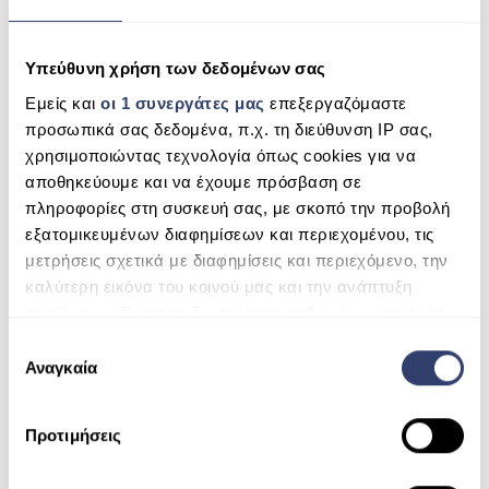
Πλαστικό καπάκι μεγάλης διαμέτρου.
ESHOP
Εφοδιασμένο με συλλεκτικούς βραχίονες 1″ και διαχύτη
Υπεύθυνη χρήση των δεδομένων σας
ΑΝΤΛΊΕΣ ΑΝΑΚΥΚΛΟΦΟΡΊΑΣ
σε αναλλοίωτο πλαστικό.
Εξοπλισμένο με μανόμετρο, αποστράγγιση νερού και
Εμείς και
οι 1 συνεργάτες μας
επεξεργαζόμαστε
ΦΊΛΤΡΑ
αποστράγγιση αέρα.
προσωπικά σας δεδομένα, π.χ. τη διεύθυνση IP σας,
Πολυβάνα με έξι θέσεις: φίλτρο, αντίστροφη πλύση,
χρησιμοποιώντας τεχνολογία όπως cookies για να
ΣΚΟΎΠΕΣ ROBOT
ξέβγαλμα, επανακυκλοφορία, απόβλητα και κλειστό.
αποθηκεύουμε και να έχουμε πρόσβαση σε
ΕΠΕΞΕΡΓΑΣΊΑ ΝΕΡΟΎ
Μέγιστη πίεση λειτουργίας: 2,5 Kg/cm2.
πληροφορίες στη συσκευή σας, με σκοπό την προβολή
εξατομικευμένων διαφημίσεων και περιεχομένου, τις
SPAS
μετρήσεις σχετικά με διαφημίσεις και περιεχόμενο, την
καλύτερη εικόνα του κοινού μας και την ανάπτυξη
ΣΆΟΥΝΑ
προϊόντων. Έχετε τη δυνατότητα επιλογής ως προς το
ΘΈΡΜΑΝΣΗ ΠΙΣΊΝΑΣ
ποιος χρησιμοποιεί τα δεδομένα σας και για ποιους
Ε
σκοπούς.
Αναγκαία
π
ΧΗΜΙΚΆ
ι
Μάθετε περισσότερα σχετικά με τον τρόπο
λ
Προτιμήσεις
επεξεργασίας των προσωπικών σας δεδομένων και
ο
καθορίστε τις προτιμήσεις σας στην
ενότητα
γ