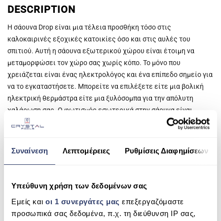
DESCRIPTION
ESHOP
Η σάουνα Drop είναι μια τέλεια προσθήκη τόσο στις
ΑΝΤΛΊΕΣ ΑΝΑΚΥΚΛΟΦΟΡΊΑΣ
καλοκαιρινές εξοχικές κατοικίες όσο και στις αυλές του
σπιτιού. Αυτή η σάουνα εξωτερικού χώρου είναι έτοιμη να
ΦΊΛΤΡΑ
μεταμορφώσει τον χώρο σας χωρίς κόπο. Το μόνο που
ΣΚΟΎΠΕΣ ROBOT
χρειάζεται είναι ένας ηλεκτρολόγος και ένα επίπεδο σημείο για
να το εγκαταστήσετε. Μπορείτε να επιλέξετε είτε μια βολική
ΕΠΕΞΕΡΓΑΣΊΑ ΝΕΡΟΎ
ηλεκτρική θερμάστρα είτε μια ξυλόσομπα για την απόλυτη
χαλάρωση σας. Ο φωτισμός εσωτερικά στην σάουνα είναι
SPAS
ενσωματωμένος κατά μήκος του πίσω τοίχου και στην οροφή με
ΣΆΟΥΝΑ
λωρίδες led
Το υλικό κατασκευής είναι CLT (Cross-Laminated Timber, οι
Συναίνεση
Λεπτομέρειες
Ρυθμίσεις Διαφημίσεων
ΘΈΡΜΑΝΣΗ ΠΙΣΊΝΑΣ
εξωτερικοί τοίχοι είναι επεξεργασμένοι με μαύρο/διαφανές
ΧΗΜΙΚΆ
ξύλο ή καλυμμένο με ανοιχτόχρωμή μπογιά
Υπεύθυνη χρήση των δεδομένων σας
Οι εσωτερικοί τοίχοι και οι πάγκοι της σάουνας (για 1 έως 5
Εμείς και
οι 1 συνεργάτες μας
επεξεργαζόμαστε
άτομα) διαθέτουν ουδέτερο κερί σάουνας, ενώ το δάπεδο
προσωπικά σας δεδομένα, π.χ. τη διεύθυνση IP σας,
επεξεργάζεται με λάδι δαπέδου. Ο τοίχος του παραθύρου είναι