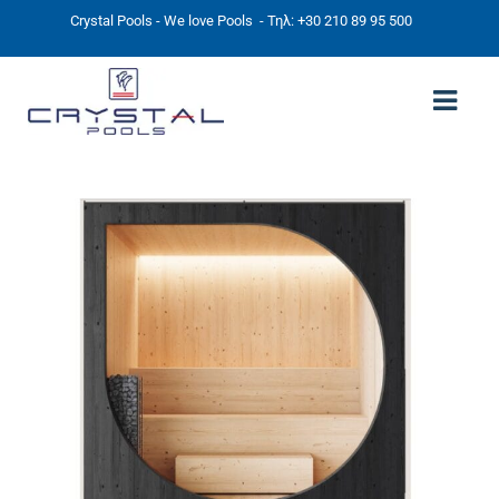
Crystal Pools - We love Pools
- Τηλ: +30 210 89 95 500
ΑΡΧΙΚΉ
PHOTOS
ΠΙΣΙΝΕΣ
ΠΙΣΙΝΕΣ ΠΡΟΚΑΤ (ΑΔΕΙΑ ΜΙΚΡΗΣ ΚΛΙΜΑΚΑΣ)
ΥΠΕΡΓΕΙΕΣ – ΧΩΡΙΣ ΑΔΕΙΑ
ΠΙΣΙΝΕΣ ΜΠΕΤΟΝ
ΠΙΣΙΝΑ SKIMMER