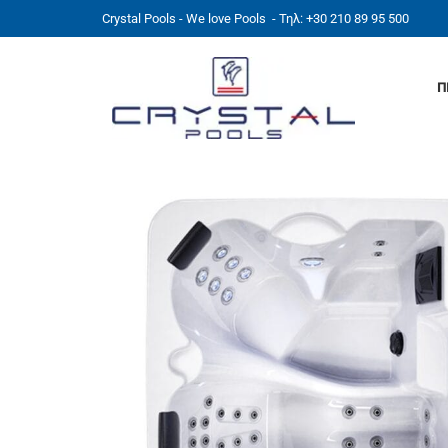
Crystal Pools - We love Pools
- Τηλ: +30 210 89 95 500
Π