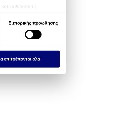
αι καθορίστε τις
τη συγκατάθεσή σας ανά
Εμπορικής προώθησης
λειτουργιών κοινωνικών
ου αφορούν τον τρόπο που
εων, οι οποίοι ενδεχομένως
υλλέξει σε σχέση με την
α επιτρέπονται όλα