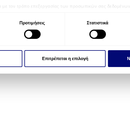
ά με τον τρόπο επεξεργασίας των προσωπικών σας δεδομένων κ
τα “Λεπτομέρειες”
. Μπορείτε να αλλάξετε ή να ανακαλέσετε 
 Cookies.
Προτιμήσεις
Στατιστικά
την εξατομίκευση περιεχομένου και διαφημίσεων, την παροχή 
 επισκεψιμότητάς μας. Επιπλέον, μοιραζόμαστε πληροφορίες π
ό μας με συνεργάτες κοινωνικών μέσων, διαφήμισης και αναλύσ
 πληροφορίες που τους έχετε παραχωρήσει ή τις οποίες έχουν σ
Επιτρέπεται η επιλογή
Ν
υπηρεσιών τους.