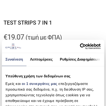
ΠΙΣΙΝΑ ΜΕ ΥΠΕΡΧΕΙΛΙΣΗ
ΠΙΣΙΝΑ ΜΕ ΚΑΤΑΡΡΑΚΤΗ
TEST STRIPS 7 IN 1
ΠΙΣΙΝΕΣ GUNITE
ΠΙΣΙΝΕΣ ΠΛΑΖ
€
19.07
(τιμή με ΦΠΑ)
SPAS
TEST
ADD TO CART
ΕΠΕΝΔΥΣΗ
STRIPS
Συναίνεση
Λεπτομέρειες
Ρυθμίσεις Διαφημίσεων
7
Categories:
Ρυθμιστές PH, Test pH/Chlor
,
Χημικά
ΕΞΟΠΛΙΣΜΟΣ ΑΞΕΣΟΥΑΡ ΠΙΣΙΝΑΣ
IN
1
ΑΠΟΛΥΜΑΝΣΗ ΝΕΡΟΥ
Υπεύθυνη χρήση των δεδομένων σας
quantity
ΣΥΝΤΉΡΗΣΗ
Εμείς και
οι 1 συνεργάτες μας
επεξεργαζόμαστε
προσωπικά σας δεδομένα, π.χ. τη διεύθυνση IP σας,
ΕΠΙΚΟΙΝΩΝΙΑ
χρησιμοποιώντας τεχνολογία όπως cookies για να
αποθηκεύουμε και να έχουμε πρόσβαση σε
SERVICE