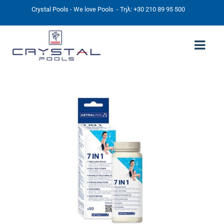
Crystal Pools - We love Pools
- Τηλ: +30 210 89 95 500
ΑΡΧΙΚΉ
PHOTOS
ΠΙΣΙΝΕΣ
ΠΙΣΙΝΕΣ ΠΡΟΚΑΤ (ΑΔΕΙΑ ΜΙΚΡΗΣ ΚΛΙΜΑΚΑΣ)
ΥΠΕΡΓΕΙΕΣ – ΧΩΡΙΣ ΑΔΕΙΑ
ΠΙΣΙΝΕΣ ΜΠΕΤΟΝ
ΠΙΣΙΝΑ SKIMMER