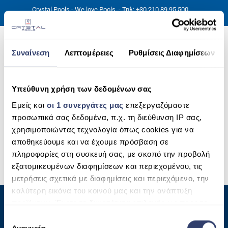
Crystal Pools - We love Pools
- Τηλ: +30 210 89 95 500
Συναίνεση
Λεπτομέρειες
Ρυθμίσεις Διαφημίσεων
Υπεύθυνη χρήση των δεδομένων σας
ΑΡΧΙΚΉ
robots
Εμείς και
οι 1 συνεργάτες μας
επεξεργαζόμαστε
PHOTOS
προσωπικά σας δεδομένα, π.χ. τη διεύθυνση IP σας,
χρησιμοποιώντας τεχνολογία όπως cookies για να
ΠΙΣΙΝΕΣ
αποθηκεύουμε και να έχουμε πρόσβαση σε
πληροφορίες στη συσκευή σας, με σκοπό την προβολή
ΠΙΣΙΝΕΣ ΠΡΟΚΑΤ (ΑΔΕΙΑ ΜΙΚΡΗΣ ΚΛΙΜΑΚΑΣ)
εξατομικευμένων διαφημίσεων και περιεχομένου, τις
ΥΠΕΡΓΕΙΕΣ – ΧΩΡΙΣ ΑΔΕΙΑ
μετρήσεις σχετικά με διαφημίσεις και περιεχόμενο, την
καλύτερη εικόνα του κοινού μας και την ανάπτυξη
ΠΙΣΙΝΕΣ ΜΠΕΤΟΝ
προϊόντων. Έχετε τη δυνατότητα επιλογής ως προς το
Privacy Policy
ποιος χρησιμοποιεί τα δεδομένα σας και για ποιους
ΠΙΣΙΝΑ SKIMMER
Ε
Έξοδα αποστολής
σκοπούς.