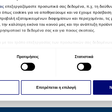
μας
επεξεργαζόμαστε προσωπικά σας δεδομένα, π.χ. τη διεύθυν
α όπως cookies για να αποθηκεύουμε και να έχουμε πρόσβαση
προβολή εξατομικευμένων διαφημίσεων και περιεχομένου, τις μ
, την καλύτερη εικόνα του κοινού μας και την ανάπτυξη προϊόν
ρησιμοποιεί τα δεδομένα σας και για ποιους σκοπούς.
ά με τον τρόπο επεξεργασίας των προσωπικών σας δεδομένων κ
τα “Λεπτομέρειες”
. Μπορείτε να αλλάξετε ή να ανακαλέσετε 
 Cookies.
Προτιμήσεις
Στατιστικά
την εξατομίκευση περιεχομένου και διαφημίσεων, την παροχή 
 επισκεψιμότητάς μας. Επιπλέον, μοιραζόμαστε πληροφορίες π
ό μας με συνεργάτες κοινωνικών μέσων, διαφήμισης και αναλύσ
 πληροφορίες που τους έχετε παραχωρήσει ή τις οποίες έχουν σ
Επιτρέπεται η επιλογή
Ν
υπηρεσιών τους.