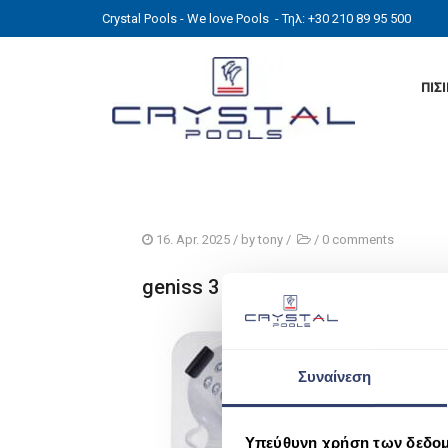
Crystal Pools - We love Pools
- Τηλ: +30 210 89 95 500
ΠΙΣ
16. Apr. 2025
/ by
tony
/
/
0 comments
geniss 3 kaopsi
Συναίνεση
Υπεύθυνη χρήση των δεδο