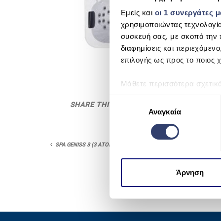
Εμείς και
οι 1 συνεργάτες 
χρησιμοποιώντας τεχνολογί
συσκευή σας, με σκοπό την 
διαφημίσεις και περιεχόμενο
επιλογής ως προς το ποιος χ
Μάθετε περισσότερα σχετικ
προτιμήσεις σας στην
ενότη
Ε
SHARE THIS
πάσα στιγμή από τη Δήλωση
Αναγκαία
π
ι
Χρησιμοποιούμε cookie για 
λ
μέσων και την ανάλυση της
SPA GENISS 3 (3 ΑΤΟΜΑ)
ο
χρησιμοποιείτε τον ιστότοπ
γ
να τις συνδυάσουν με άλλες
ή
Άρνηση
από μέρους σας χρήση των 
σ
υ
γ
κ