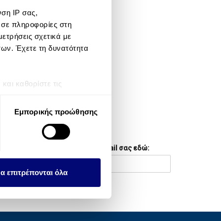
ση IP σας,
META
 σε πληροφορίες στη
ετρήσεις σχετικά με
Log in
των. Έχετε τη δυνατότητα
Entries feed
Comments feed
αι καθορίστε τις
τη συγκατάθεσή σας ανά
WordPress.org
Εμπορικής προώθησης
λειτουργιών κοινωνικών
NEWSLETTER
ου αφορούν τον τρόπο που
Συμπληρώστε το email σας εδώ:
εων, οι οποίοι ενδεχομένως
υλλέξει σε σχέση με την
α επιτρέπονται όλα