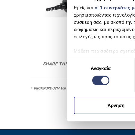
Εμείς και
οι 1 συνεργάτες 
χρησιμοποιώντας τεχνολογί
συσκευή σας, με σκοπό την 
διαφημίσεις και περιεχόμενο
επιλογής ως προς το ποιος χ
Μάθετε περισσότερα σχετικ
προτιμήσεις σας στην
ενότη
Ε
SHARE THIS
πάσα στιγμή από τη Δήλωση
Αναγκαία
π
ι
Χρησιμοποιούμε cookie για 
λ
μέσων και την ανάλυση της
PROFIPURE UVM 100 & 200
ο
χρησιμοποιείτε τον ιστότοπ
γ
να τις συνδυάσουν με άλλες
ή
Άρνηση
από μέρους σας χρήση των 
σ
υ
γ
κ