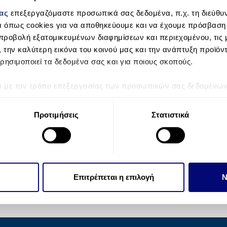
μας
επεξεργαζόμαστε προσωπικά σας δεδομένα, π.χ. τη διεύθυν
α όπως cookies για να αποθηκεύουμε και να έχουμε πρόσβαση
προβολή εξατομικευμένων διαφημίσεων και περιεχομένου, τις μ
, την καλύτερη εικόνα του κοινού μας και την ανάπτυξη προϊόν
ρησιμοποιεί τα δεδομένα σας και για ποιους σκοπούς.
ά με τον τρόπο επεξεργασίας των προσωπικών σας δεδομένων κ
τα “Λεπτομέρειες”
. Μπορείτε να αλλάξετε ή να ανακαλέσετε 
 Cookies.
Προτιμήσεις
Στατιστικά
την εξατομίκευση περιεχομένου και διαφημίσεων, την παροχή 
 επισκεψιμότητάς μας. Επιπλέον, μοιραζόμαστε πληροφορίες π
ό μας με συνεργάτες κοινωνικών μέσων, διαφήμισης και αναλύσ
 πληροφορίες που τους έχετε παραχωρήσει ή τις οποίες έχουν σ
Επιτρέπεται η επιλογή
Ν
υπηρεσιών τους.