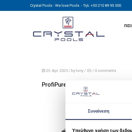
Crystal Pools - We love Pools
- Τηλ: +30 210 89 95 500
ΠΙΣ
25. Apr. 2025
/ by
tony
/
/
0 comments
ProfiPure UVM 100 & 200 2
Συναίνεση
Υπεύθυνη χρήση των δεδο