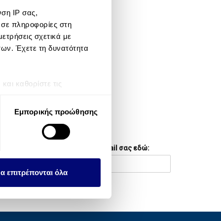
ση IP σας,
META
 σε πληροφορίες στη
ετρήσεις σχετικά με
Log in
των. Έχετε τη δυνατότητα
Entries feed
Comments feed
αι καθορίστε τις
τη συγκατάθεσή σας ανά
WordPress.org
Εμπορικής προώθησης
λειτουργιών κοινωνικών
NEWSLETTER
ου αφορούν τον τρόπο που
Συμπληρώστε το email σας εδώ:
εων, οι οποίοι ενδεχομένως
υλλέξει σε σχέση με την
α επιτρέπονται όλα