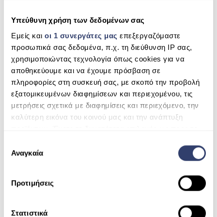
Δεν ερεθίζει τα μάτια, το δέρμα ή τους βλεννογόνους.
Υπεύθυνη χρήση των δεδομένων σας
Μειώνει την πιθανότητα εμφάνισης άσθματος στα παιδιά.
Έχει χαμηλό κόστος λειτουργίας (χαμηλότερο από το
Εμείς και
οι 1 συνεργάτες μας
επεξεργαζόμαστε
συμβατικό UVL).
προσωπικά σας δεδομένα, π.χ. τη διεύθυνση IP σας,
Τσεχική παραγωγή επιβεβαιωμένη με γερμανικό πρότυπο
χρησιμοποιώντας τεχνολογία όπως cookies για να
(DIN 19643).
αποθηκεύουμε και να έχουμε πρόσβαση σε
Μπορεί επίσης να συνδεθεί με την υπάρχουσα τεχνολογία
πληροφορίες στη συσκευή σας, με σκοπό την προβολή
πισίνας ή υδρομασάζ – εύκολη εγκατάσταση και
εξατομικευμένων διαφημίσεων και περιεχομένου, τις
συντήρηση.
μετρήσεις σχετικά με διαφημίσεις και περιεχόμενο, την
καλύτερη εικόνα του κοινού μας και την ανάπτυξη
προϊόντων. Έχετε τη δυνατότητα επιλογής ως προς το
ποιος χρησιμοποιεί τα δεδομένα σας και για ποιους
Ε
σκοπούς.
Αναγκαία
π
ι
Μάθετε περισσότερα σχετικά με τον τρόπο
λ
Προτιμήσεις
επεξεργασίας των προσωπικών σας δεδομένων και
ο
καθορίστε τις προτιμήσεις σας στην
ενότητα
γ
“Λεπτομέρειες”
. Μπορείτε να αλλάξετε ή να
ή
Στατιστικά