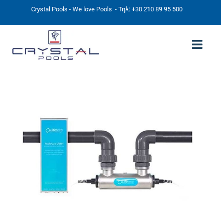
Crystal Pools - We love Pools
- Τηλ: +30 210 89 95 500
ΑΡΧΙΚΉ
PHOTOS
ΠΙΣΙΝΕΣ
ΠΙΣΙΝΕΣ ΠΡΟΚΑΤ (ΑΔΕΙΑ ΜΙΚΡΗΣ ΚΛΙΜΑΚΑΣ)
ΥΠΕΡΓΕΙΕΣ – ΧΩΡΙΣ ΑΔΕΙΑ
ΠΙΣΙΝΕΣ ΜΠΕΤΟΝ
ΠΙΣΙΝΑ SKIMMER