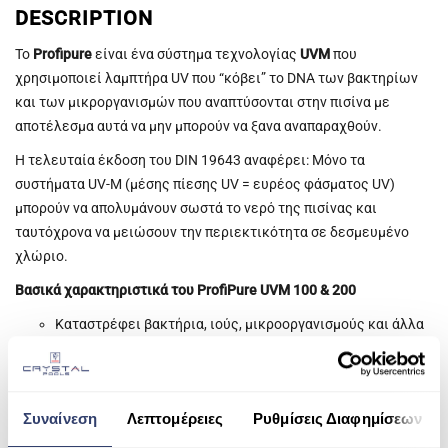
DESCRIPTION
ESHOP
Το
Profipure
είναι ένα σύστημα τεχνολογίας
UVM
που
ΑΝΤΛΊΕΣ ΑΝΑΚΥΚΛΟΦΟΡΊΑΣ
χρησιμοποιεί λαμπτήρα UV που “κόβει” το DNA των βακτηρίων
και των μικροργανισμών που αναπτύσονται στην πισίνα με
ΦΊΛΤΡΑ
αποτέλεσμα αυτά να μην μπορούν να ξανα αναπαραχθούν.
ΣΚΟΎΠΕΣ ROBOT
Η τελευταία έκδοση του DIN 19643 αναφέρει: Μόνο τα
συστήματα UV-M (μέσης πίεσης UV = ευρέος φάσματος UV)
ΕΠΕΞΕΡΓΑΣΊΑ ΝΕΡΟΎ
μπορούν να απολυμάνουν σωστά το νερό της πισίνας και
SPAS
ταυτόχρονα να μειώσουν την περιεκτικότητα σε δεσμευμένο
χλώριο.
ΣΆΟΥΝΑ
Βασικά χαρακτηριστικά του ProfiPure UVM 100 & 200
ΘΈΡΜΑΝΣΗ ΠΙΣΊΝΑΣ
Καταστρέφει βακτήρια, ιούς, μικροοργανισμούς και άλλα
παθογόνα.
ΧΗΜΙΚΆ
Αφαιρεί τις τριχλωροαμίνες (μέρος του δεσμευμένου
χλωρίου) από το νερό και την τυπική οσμή χλωρίου.
Συναίνεση
Λεπτομέρειες
Ρυθμίσεις Διαφημίσεων
Μειώνει την κατανάλωση χημικών στην πισίνα.
Οικολογική τεχνολογία καθαρισμού νερού.