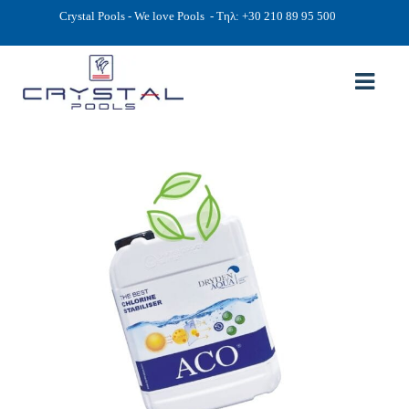
Crystal Pools - We love Pools
- Τηλ: +30 210 89 95 500
ΑΡΧΙΚΉ
PHOTOS
ΠΙΣΙΝΕΣ
ΠΙΣΙΝΕΣ ΠΡΟΚΑΤ (ΑΔΕΙΑ ΜΙΚΡΗΣ ΚΛΙΜΑΚΑΣ)
ΥΠΕΡΓΕΙΕΣ – ΧΩΡΙΣ ΑΔΕΙΑ
ΠΙΣΙΝΕΣ ΜΠΕΤΟΝ
ΠΙΣΙΝΑ SKIMMER