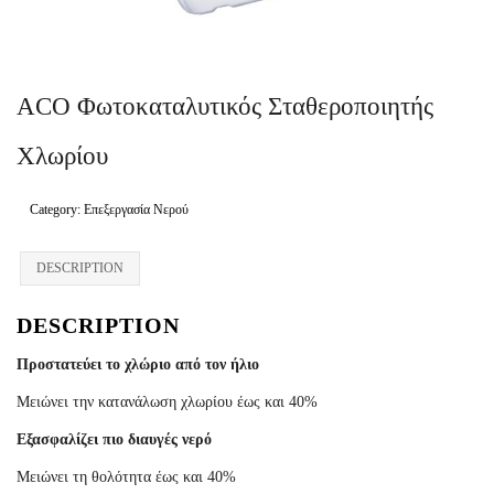
ΠΙΣΙΝΑ ΜΕ ΥΠΕΡΧΕΙΛΙΣΗ
ΠΙΣΙΝΑ ΜΕ ΚΑΤΑΡΡΑΚΤΗ
ACO Φωτοκαταλυτικός Σταθεροποιητής
ΠΙΣΙΝΕΣ GUNITE
Χλωρίου
ΠΙΣΙΝΕΣ ΠΛΑΖ
SPAS
Category:
Επεξεργασία Νερού
ΕΠΕΝΔΥΣΗ
DESCRIPTION
ΕΞΟΠΛΙΣΜΟΣ ΑΞΕΣΟΥΑΡ ΠΙΣΙΝΑΣ
DESCRIPTION
ΑΠΟΛΥΜΑΝΣΗ ΝΕΡΟΥ
Προστατεύει το χλώριο από τον ήλιο
ΣΥΝΤΉΡΗΣΗ
Μειώνει την κατανάλωση χλωρίου έως και 40%
ΕΠΙΚΟΙΝΩΝΙΑ
Εξασφαλίζει πιο διαυγές νερό
SERVICE
Μειώνει τη θολότητα έως και 40%