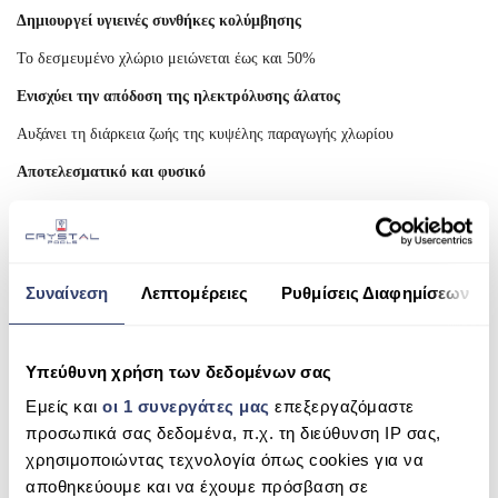
Δημιουργεί υγιεινές συνθήκες κολύμβησης
ESHOP
Το δεσμευμένο χλώριο μειώνεται έως και 50%
ΑΝΤΛΊΕΣ ΑΝΑΚΥΚΛΟΦΟΡΊΑΣ
Ενισχύει την απόδοση της ηλεκτρόλυσης άλατος
ΦΊΛΤΡΑ
Αυξάνει τη διάρκεια ζωής της κυψέλης παραγωγής χλωρίου
ΣΚΟΎΠΕΣ ROBOT
Αποτελεσματικό και φυσικό
ΕΠΕΞΕΡΓΑΣΊΑ ΝΕΡΟΎ
Το ACO® ενισχύει τη φυσική ενέργεια του ήλιου, συμ­βάλλοντας στον
σχηματισμό ελεύθερων ριζών μέσω της UV ακτινοβολίας. Οι ελεύθερες
SPAS
ρίζες οξειδώνουν ρύπους όπως ουρία και χλωραμίνες, χωρίς όμως να
δημιουργούν επιβλαβή παραπροϊόντα απολύμανσης. Με το ACO®
Συναίνεση
Λεπτομέρειες
Ρυθμίσεις Διαφημίσεων
ΣΆΟΥΝΑ
μειώνεται η συγκέντρωση χλωραμινών έως και 50% και η θολότητα έως
ΘΈΡΜΑΝΣΗ ΠΙΣΊΝΑΣ
και 40% και απολαμ­βάνετε καθαρό, κρυστάλλινο και ασφαλές νερό.
Υπεύθυνη χρήση των δεδομένων σας
Ο καλύτερος σταθεροποιητής χλωρίου
ΧΗΜΙΚΆ
Εμείς και
οι 1 συνεργάτες μας
επεξεργαζόμαστε
Το ACO® φιλτράρει τη UV ακτινοβολία προστατεύο­ντας το χλώριο από
προσωπικά σας δεδομένα, π.χ. τη διεύθυνση IP σας,
τη φωτόλυση (αποσύνθεση από τον ήλιο). Ο μέσος όρος ζωής του
χρησιμοποιώντας τεχνολογία όπως cookies για να
χλωρίου αυξάνεται κατά 4 φορές. Σε αντίθεση με τους παραδοσιακούς
αποθηκεύουμε και να έχουμε πρόσβαση σε