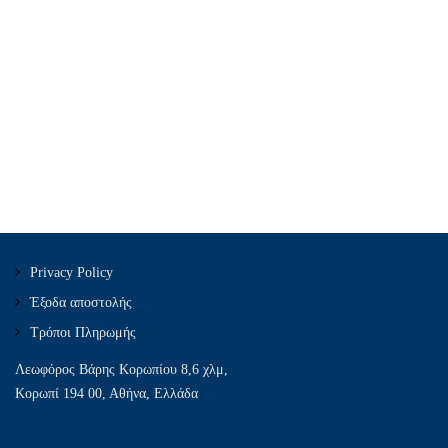
Privacy Policy
Έξοδα αποστολής
Τρόποι Πληρωμής
Λεωφόρος Βάρης Κορωπίου 8,6 χλμ,
Κορωπί 194 00, Αθήνα, Ελλάδα