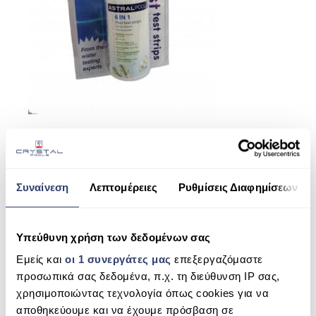
ΠΙΣΙΝΑ SKIMMER
ΠΙΣΙΝΑ ΜΕ ΥΠΕΡΧΕΙΛΙΣΗ
ΠΙΣΙΝΑ ΜΕ ΚΑΤΑΡΡΑΚΤΗ
ΠΙΣΙΝΕΣ GUNITE
ΠΙΣΙΝΕΣ ΠΛΑΖ
SPAS
ΕΠΕΝΔΥΣΗ
Συναίνεση
Λεπτομέρειες
Ρυθμίσεις Διαφημίσεων
SHARE THIS
ΕΞΟΠΛΙΣΜΟΣ ΑΞΕΣΟΥΑΡ ΠΙΣΙΝΑΣ
ΑΠΟΛΥΜΑΝΣΗ ΝΕΡΟΥ
Υπεύθυνη χρήση των δεδομένων σας
TEST STRIPS 7 IN 1
Εμείς και
οι 1 συνεργάτες μας
επεξεργαζόμαστε
ΣΥΝΤΉΡΗΣΗ
SEARCH
προσωπικά σας δεδομένα, π.χ. τη διεύθυνση IP σας,
ΕΠΙΚΟΙΝΩΝΙΑ
χρησιμοποιώντας τεχνολογία όπως cookies για να
αποθηκεύουμε και να έχουμε πρόσβαση σε