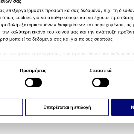
μένων σας
μας
επεξεργαζόμαστε προσωπικά σας δεδομένα, π.χ. τη διεύθυν
α όπως cookies για να αποθηκεύουμε και να έχουμε πρόσβαση
Mail (will not be published)
Websi
προβολή εξατομικευμένων διαφημίσεων και περιεχομένου, τις μ
, την καλύτερη εικόνα του κοινού μας και την ανάπτυξη προϊόν
ρησιμοποιεί τα δεδομένα σας και για ποιους σκοπούς.
ά με τον τρόπο επεξεργασίας των προσωπικών σας δεδομένων κ
τα “Λεπτομέρειες”
. Μπορείτε να αλλάξετε ή να ανακαλέσετε 
 Cookies.
Προτιμήσεις
Στατιστικά
την εξατομίκευση περιεχομένου και διαφημίσεων, την παροχή 
 επισκεψιμότητάς μας. Επιπλέον, μοιραζόμαστε πληροφορίες π
ό μας με συνεργάτες κοινωνικών μέσων, διαφήμισης και αναλύσ
 πληροφορίες που τους έχετε παραχωρήσει ή τις οποίες έχουν σ
Επιτρέπεται η επιλογή
Ν
υπηρεσιών τους.