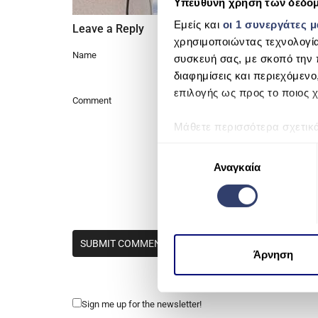
Υπεύθυνη χρήση των δεδο
Εμείς και
οι 1 συνεργάτες 
Leave a Reply
χρησιμοποιώντας τεχνολογί
Name
συσκευή σας, με σκοπό την 
διαφημίσεις και περιεχόμενο
επιλογής ως προς το ποιος χ
Comment
Μάθετε περισσότερα σχετικ
προτιμήσεις σας στην
ενότη
Ε
πάσα στιγμή από τη Δήλωση
Αναγκαία
π
ι
Χρησιμοποιούμε cookie για 
λ
μέσων και την ανάλυση της
ο
χρησιμοποιείτε τον ιστότοπ
γ
να τις συνδυάσουν με άλλες
ή
Άρνηση
από μέρους σας χρήση των 
σ
υ
γ
Sign me up for the newsletter!