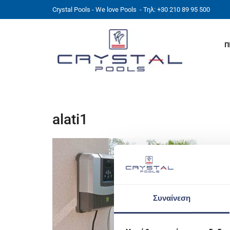
Crystal Pools - We love Pools
- Τηλ: +30 210 89 95 500
Π
alati1
Συναίνεση