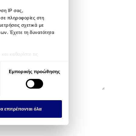
ση IP σας,
 σε πληροφορίες στη
te
ετρήσεις σχετικά με
των. Έχετε τη δυνατότητα
αι καθορίστε τις
τη συγκατάθεσή σας ανά
Εμπορικής προώθησης
λειτουργιών κοινωνικών
ου αφορούν τον τρόπο που
εων, οι οποίοι ενδεχομένως
υλλέξει σε σχέση με την
α επιτρέπονται όλα