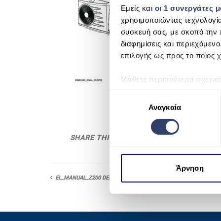
Εμείς και
οι 1 συνεργάτες 
χρησιμοποιώντας τεχνολογί
συσκευή σας, με σκοπό την 
διαφημίσεις και περιεχόμενο
επιλογής ως προς το ποιος χ
Μάθετε περισσότερα σχετικ
προτιμήσεις σας στην
ενότη
Ε
πάσα στιγμή από τη Δήλωση
Αναγκαία
π
ι
Χρησιμοποιούμε cookie για 
λ
SHARE THIS
μέσων και την ανάλυση της
ο
χρησιμοποιείτε τον ιστότοπ
γ
να τις συνδυάσουν με άλλες
ή
Άρνηση
από μέρους σας χρήση των 
σ
EL_MANUAL_Z200 DEFROST
υ
γ
κ