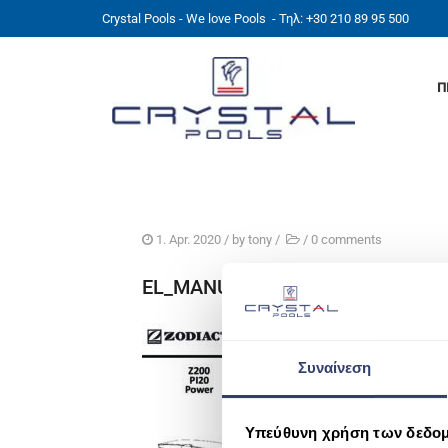
Crystal Pools - We love Pools
- Τηλ: +30 210 89 95 500
Π
1. Apr. 2020
/ by
tony
/
/
0 comments
EL_MANUAL_Z200 Defrost
Συναίνεση
Υπεύθυνη χρήση των δεδο