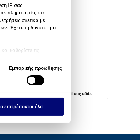
ση IP σας,
META
 σε πληροφορίες στη
ετρήσεις σχετικά με
Log in
των. Έχετε τη δυνατότητα
Entries feed
αι καθορίστε τις
Comments feed
τη συγκατάθεσή σας ανά
WordPress.org
Εμπορικής προώθησης
λειτουργιών κοινωνικών
NEWSLETTER
ου αφορούν τον τρόπο που
Συμπληρώστε το email σας εδώ:
εων, οι οποίοι ενδεχομένως
υλλέξει σε σχέση με την
α επιτρέπονται όλα