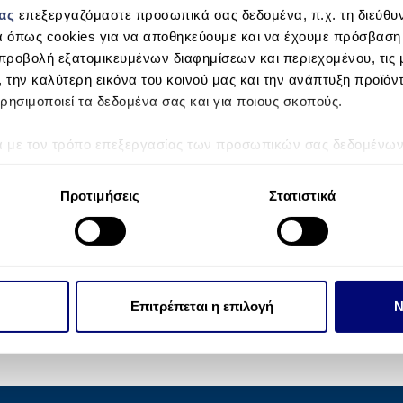
μας
επεξεργαζόμαστε προσωπικά σας δεδομένα, π.χ. τη διεύθυν
α όπως cookies για να αποθηκεύουμε και να έχουμε πρόσβαση
προβολή εξατομικευμένων διαφημίσεων και περιεχομένου, τις μ
, την καλύτερη εικόνα του κοινού μας και την ανάπτυξη προϊόν
ρησιμοποιεί τα δεδομένα σας και για ποιους σκοπούς.
ά με τον τρόπο επεξεργασίας των προσωπικών σας δεδομένων κ
τα “Λεπτομέρειες”
. Μπορείτε να αλλάξετε ή να ανακαλέσετε 
 Cookies.
Προτιμήσεις
Στατιστικά
την εξατομίκευση περιεχομένου και διαφημίσεων, την παροχή 
 επισκεψιμότητάς μας. Επιπλέον, μοιραζόμαστε πληροφορίες π
ό μας με συνεργάτες κοινωνικών μέσων, διαφήμισης και αναλύσ
 πληροφορίες που τους έχετε παραχωρήσει ή τις οποίες έχουν σ
Επιτρέπεται η επιλογή
Ν
υπηρεσιών τους.