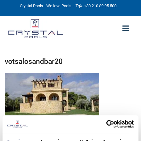
Crystal Pools - We love Pools
- Τηλ: +30 210 89 95 500
ΑΡΧΙΚΉ
votsalosandbar20
PHOTOS
ΠΙΣΙΝΕΣ
ΠΙΣΙΝΕΣ ΠΡΟΚΑΤ (ΑΔΕΙΑ ΜΙΚΡΗΣ ΚΛΙΜΑΚΑΣ)
ΥΠΕΡΓΕΙΕΣ – ΧΩΡΙΣ ΑΔΕΙΑ
ΠΙΣΙΝΕΣ ΜΠΕΤΟΝ
ΠΙΣΙΝΑ SKIMMER