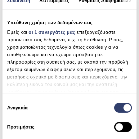
Συναίνεση
Λεπτομέρειες
Ρυθμίσεις Διαφημίσεων
ΠΙΣΙΝΑ ΜΕ ΥΠΕΡΧΕΙΛΙΣΗ
ΠΙΣΙΝΑ ΜΕ ΚΑΤΑΡΡΑΚΤΗ
Leave a Reply
Υπεύθυνη χρήση των δεδομένων σας
Name
ΠΙΣΙΝΕΣ GUNITE
Εμείς και
οι 1 συνεργάτες μας
επεξεργαζόμαστε
προσωπικά σας δεδομένα, π.χ. τη διεύθυνση IP σας,
ΠΙΣΙΝΕΣ ΠΛΑΖ
χρησιμοποιώντας τεχνολογία όπως cookies για να
Mail (will not be published)
αποθηκεύουμε και να έχουμε πρόσβαση σε
SPAS
πληροφορίες στη συσκευή σας, με σκοπό την προβολή
εξατομικευμένων διαφημίσεων και περιεχομένου, τις
ΕΠΕΝΔΥΣΗ
Website
μετρήσεις σχετικά με διαφημίσεις και περιεχόμενο, την
ΕΞΟΠΛΙΣΜΟΣ ΑΞΕΣΟΥΑΡ ΠΙΣΙΝΑΣ
καλύτερη εικόνα του κοινού μας και την ανάπτυξη
Comment
προϊόντων. Έχετε τη δυνατότητα επιλογής ως προς το
ΑΠΟΛΥΜΑΝΣΗ ΝΕΡΟΥ
ποιος χρησιμοποιεί τα δεδομένα σας και για ποιους
Ε
σκοπούς.
Αναγκαία
ΣΥΝΤΉΡΗΣΗ
π
ι
ΕΠΙΚΟΙΝΩΝΙΑ
Μάθετε περισσότερα σχετικά με τον τρόπο
λ
Προτιμήσεις
επεξεργασίας των προσωπικών σας δεδομένων και
ο
SERVICE
καθορίστε τις προτιμήσεις σας στην
ενότητα
γ