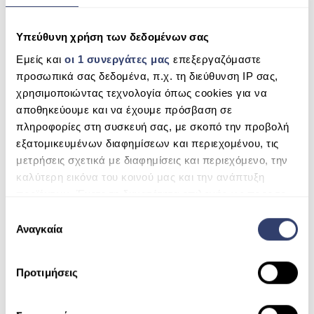
ΠΙΣΙΝΑ ΜΕ ΥΠΕΡΧΕΙΛΙΣΗ
Leave a Reply
Υπεύθυνη χρήση των δεδομένων σας
ΠΙΣΙΝΑ ΜΕ ΚΑΤΑΡΡΑΚΤΗ
Name
Εμείς και
οι 1 συνεργάτες μας
επεξεργαζόμαστε
ΠΙΣΙΝΕΣ GUNITE
προσωπικά σας δεδομένα, π.χ. τη διεύθυνση IP σας,
Mail (will not be published)
χρησιμοποιώντας τεχνολογία όπως cookies για να
ΠΙΣΙΝΕΣ ΠΛΑΖ
αποθηκεύουμε και να έχουμε πρόσβαση σε
πληροφορίες στη συσκευή σας, με σκοπό την προβολή
SPAS
Website
εξατομικευμένων διαφημίσεων και περιεχομένου, τις
ΕΠΕΝΔΥΣΗ
μετρήσεις σχετικά με διαφημίσεις και περιεχόμενο, την
καλύτερη εικόνα του κοινού μας και την ανάπτυξη
Comment
ΕΞΟΠΛΙΣΜΟΣ ΑΞΕΣΟΥΑΡ ΠΙΣΙΝΑΣ
προϊόντων. Έχετε τη δυνατότητα επιλογής ως προς το
ποιος χρησιμοποιεί τα δεδομένα σας και για ποιους
ΑΠΟΛΥΜΑΝΣΗ ΝΕΡΟΥ
Ε
σκοπούς.
Αναγκαία
π
ΣΥΝΤΉΡΗΣΗ
ι
Μάθετε περισσότερα σχετικά με τον τρόπο
λ
ΕΠΙΚΟΙΝΩΝΙΑ
Προτιμήσεις
επεξεργασίας των προσωπικών σας δεδομένων και
ο
καθορίστε τις προτιμήσεις σας στην
ενότητα
γ
SERVICE
“Λεπτομέρειες”
. Μπορείτε να αλλάξετε ή να