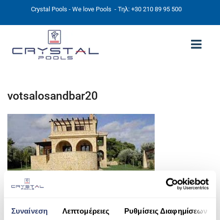
Crystal Pools - We love Pools
- Τηλ: +30 210 89 95 500
ΑΡΧΙΚΉ
votsalosandbar20
PHOTOS
ΠΙΣΙΝΕΣ
ΠΙΣΙΝΕΣ ΠΡΟΚΑΤ (ΑΔΕΙΑ ΜΙΚΡΗΣ ΚΛΙΜΑΚΑΣ)
ΥΠΕΡΓΕΙΕΣ – ΧΩΡΙΣ ΑΔΕΙΑ
ΠΙΣΙΝΕΣ ΜΠΕΤΟΝ
ΠΙΣΙΝΑ SKIMMER
Συναίνεση
Λεπτομέρειες
Ρυθμίσεις Διαφημίσεων