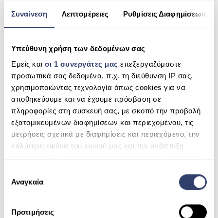
ESHOP
Συναίνεση
Λεπτομέρειες
Ρυθμίσεις Διαφημίσεων
Website
ΑΝΤΛΊΕΣ ΑΝΑΚΥΚΛΟΦΟΡΊΑΣ
Υπεύθυνη χρήση των δεδομένων σας
ΦΊΛΤΡΑ
Comment
Εμείς και
οι 1 συνεργάτες μας
επεξεργαζόμαστε
ΣΚΟΎΠΕΣ ROBOT
προσωπικά σας δεδομένα, π.χ. τη διεύθυνση IP σας,
χρησιμοποιώντας τεχνολογία όπως cookies για να
ΕΠΕΞΕΡΓΑΣΊΑ ΝΕΡΟΎ
αποθηκεύουμε και να έχουμε πρόσβαση σε
πληροφορίες στη συσκευή σας, με σκοπό την προβολή
SPAS
εξατομικευμένων διαφημίσεων και περιεχομένου, τις
ΣΆΟΥΝΑ
μετρήσεις σχετικά με διαφημίσεις και περιεχόμενο, την
καλύτερη εικόνα του κοινού μας και την ανάπτυξη
ΘΈΡΜΑΝΣΗ ΠΙΣΊΝΑΣ
προϊόντων. Έχετε τη δυνατότητα επιλογής ως προς το
ποιος χρησιμοποιεί τα δεδομένα σας και για ποιους
ΧΗΜΙΚΆ
Ε
σκοπούς.
Αναγκαία
π
Sign me up for the newsletter!
ι
Μάθετε περισσότερα σχετικά με τον τρόπο
λ
SEARCH
Προτιμήσεις
επεξεργασίας των προσωπικών σας δεδομένων και