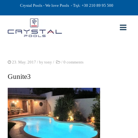
Crystal Pools - We love Pools
- Τηλ: +30 210 89 95 500
ΑΡΧΙΚΉ
23. May. 2017
/ by
tony
/
/
0 comments
PHOTOS
Gunite3
ΠΙΣΙΝΕΣ
ΠΙΣΙΝΕΣ ΠΡΟΚΑΤ (ΑΔΕΙΑ ΜΙΚΡΗΣ ΚΛΙΜΑΚΑΣ)
ΥΠΕΡΓΕΙΕΣ – ΧΩΡΙΣ ΑΔΕΙΑ
ΠΙΣΙΝΕΣ ΜΠΕΤΟΝ
ΠΙΣΙΝΑ SKIMMER