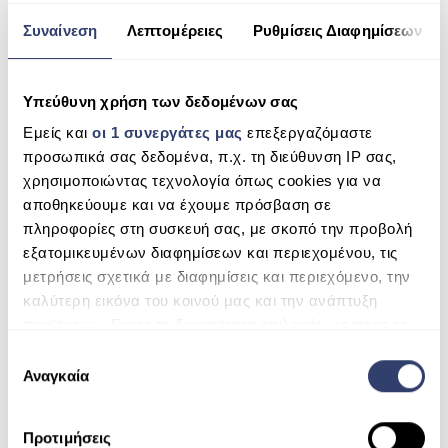
ESHOP
Συναίνεση
Λεπτομέρειες
Ρυθμίσεις Διαφημίσεων
Website
ΑΝΤΛΊΕΣ ΑΝΑΚΥΚΛΟΦΟΡΊΑΣ
Υπεύθυνη χρήση των δεδομένων σας
ΦΊΛΤΡΑ
Comment
Εμείς και
οι 1 συνεργάτες μας
επεξεργαζόμαστε
ΣΚΟΎΠΕΣ ROBOT
προσωπικά σας δεδομένα, π.χ. τη διεύθυνση IP σας,
χρησιμοποιώντας τεχνολογία όπως cookies για να
ΕΠΕΞΕΡΓΑΣΊΑ ΝΕΡΟΎ
αποθηκεύουμε και να έχουμε πρόσβαση σε
SPAS
πληροφορίες στη συσκευή σας, με σκοπό την προβολή
εξατομικευμένων διαφημίσεων και περιεχομένου, τις
ΣΆΟΥΝΑ
μετρήσεις σχετικά με διαφημίσεις και περιεχόμενο, την
καλύτερη εικόνα του κοινού μας και την ανάπτυξη
ΘΈΡΜΑΝΣΗ ΠΙΣΊΝΑΣ
προϊόντων. Έχετε τη δυνατότητα επιλογής ως προς το
ποιος χρησιμοποιεί τα δεδομένα σας και για ποιους
ΧΗΜΙΚΆ
Ε
σκοπούς.
Αναγκαία
π
Sign me up for the newsletter!
ι
Μάθετε περισσότερα σχετικά με τον τρόπο
λ
SEARCH
Προτιμήσεις
επεξεργασίας των προσωπικών σας δεδομένων και