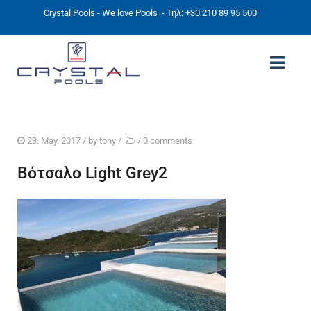
Crystal Pools - We love Pools
- Τηλ: +30 210 89 95 500
ΑΡΧΙΚΉ
23. May. 2017
/ by
tony
/
/
0 comments
PHOTOS
Βότσαλο Light Grey2
ΠΙΣΙΝΕΣ
ΠΙΣΙΝΕΣ ΠΡΟΚΑΤ (ΑΔΕΙΑ ΜΙΚΡΗΣ ΚΛΙΜΑΚΑΣ)
ΥΠΕΡΓΕΙΕΣ – ΧΩΡΙΣ ΑΔΕΙΑ
ΠΙΣΙΝΕΣ ΜΠΕΤΟΝ
ΠΙΣΙΝΑ SKIMMER