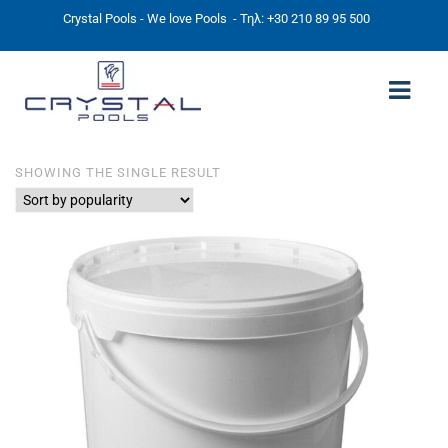
Crystal Pools - We love Pools
- Τηλ: +30 210 89 95 500
SHOWING THE SINGLE RESULT
ΑΡΧΙΚΉ
PHOTOS
ΠΙΣΙΝΕΣ
ΠΙΣΙΝΕΣ ΠΡΟΚΑΤ (ΑΔΕΙΑ ΜΙΚΡΗΣ ΚΛΙΜΑΚΑΣ)
ΥΠΕΡΓΕΙΕΣ – ΧΩΡΙΣ ΑΔΕΙΑ
ΠΙΣΙΝΕΣ ΜΠΕΤΟΝ
ΠΙΣΙΝΑ SKIMMER