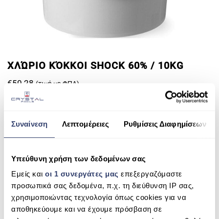
ΠΙΣΙΝΑ ΜΕ ΥΠΕΡΧΕΙΛΙΣΗ
ΠΙΣΙΝΑ ΜΕ ΚΑΤΑΡΡΑΚΤΗ
ΠΙΣΙΝΕΣ GUNITE
ΧΛΏΡΙΟ ΚΌΚΚΟΙ SHOCK 60% / 10KG
ΠΙΣΙΝΕΣ ΠΛΑΖ
€
50.28
(τιμή με ΦΠΑ)
SPAS
ADD TO CART
ΕΠΕΝΔΥΣΗ
Συναίνεση
Λεπτομέρειες
Ρυθμίσεις Διαφημίσεων
ΕΞΟΠΛΙΣΜΟΣ ΑΞΕΣΟΥΑΡ ΠΙΣΙΝΑΣ
ΚΑΛΆΘΙ
ΑΠΟΛΥΜΑΝΣΗ ΝΕΡΟΥ
Υπεύθυνη χρήση των δεδομένων σας
ΣΥΝΤΉΡΗΣΗ
ΑΝΑΖΉΤΗΣΗ ΠΡΟΪΌΝΤΩΝ
Εμείς και
οι 1 συνεργάτες μας
επεξεργαζόμαστε
προσωπικά σας δεδομένα, π.χ. τη διεύθυνση IP σας,
Search
ΕΠΙΚΟΙΝΩΝΙΑ
χρησιμοποιώντας τεχνολογία όπως cookies για να
for:
αποθηκεύουμε και να έχουμε πρόσβαση σε
SERVICE
SEARCH