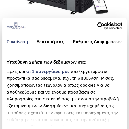
ΠΙΣΙΝΑ ΜΕ ΥΠΕΡΧΕΙΛΙΣΗ
ΠΙΣΙΝΑ ΜΕ ΚΑΤΑΡΡΑΚΤΗ
ΠΙΣΙΝΕΣ GUNITE
Z250 IQ FULL INVERTER
ΠΙΣΙΝΕΣ ΠΛΑΖ
Συναίνεση
Λεπτομέρειες
Ρυθμίσεις Διαφημίσεων
READ MORE
SPAS
Υπεύθυνη χρήση των δεδομένων σας
ΕΠΕΝΔΥΣΗ
Εμείς και
οι 1 συνεργάτες μας
επεξεργαζόμαστε
ΚΑΛΆΘΙ
ΕΞΟΠΛΙΣΜΟΣ ΑΞΕΣΟΥΑΡ ΠΙΣΙΝΑΣ
προσωπικά σας δεδομένα, π.χ. τη διεύθυνση IP σας,
χρησιμοποιώντας τεχνολογία όπως cookies για να
ΑΝΑΖΉΤΗΣΗ ΠΡΟΪΌΝΤΩΝ
ΑΠΟΛΥΜΑΝΣΗ ΝΕΡΟΥ
αποθηκεύουμε και να έχουμε πρόσβαση σε
πληροφορίες στη συσκευή σας, με σκοπό την προβολή
Search
ΣΥΝΤΉΡΗΣΗ
εξατομικευμένων διαφημίσεων και περιεχομένου, τις
for:
ΕΠΙΚΟΙΝΩΝΙΑ
μετρήσεις σχετικά με διαφημίσεις και περιεχόμενο, την
SEARCH
καλύτερη εικόνα του κοινού μας και την ανάπτυξη
SERVICE
προϊόντων. Έχετε τη δυνατότητα επιλογής ως προς το
ΚΑΤΗΓΟΡΊΕΣ ΠΡΟΪΌΝΤΩΝ