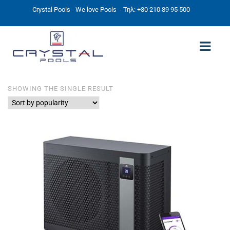
Crystal Pools - We love Pools
- Τηλ: +30 210 89 95 500
SHOWING THE SINGLE RESULT
ΑΡΧΙΚΉ
PHOTOS
ΠΙΣΙΝΕΣ
ΠΙΣΙΝΕΣ ΠΡΟΚΑΤ (ΑΔΕΙΑ ΜΙΚΡΗΣ ΚΛΙΜΑΚΑΣ)
ΥΠΕΡΓΕΙΕΣ – ΧΩΡΙΣ ΑΔΕΙΑ
ΠΙΣΙΝΕΣ ΜΠΕΤΟΝ
ΠΙΣΙΝΑ SKIMMER