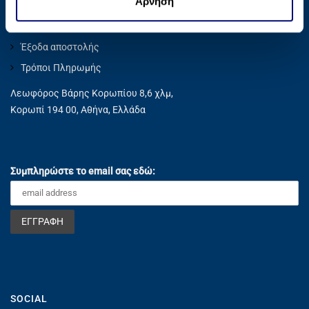
Άρνηση
ς
έχουν συλλέξει σε σχέση με την από μέρους σας χρήση
Privacy Policy
των υπηρεσιών τους.
Έξοδα αποστολής
Τρόποι Πληρωμής
Λεωφόρος Βάρης Κορωπίου 8,6 χλμ,
Κορωπί 194 00, Αθήνα, Ελλάδα
Συμπληρώστε το email σας εδώ:
SOCIAL