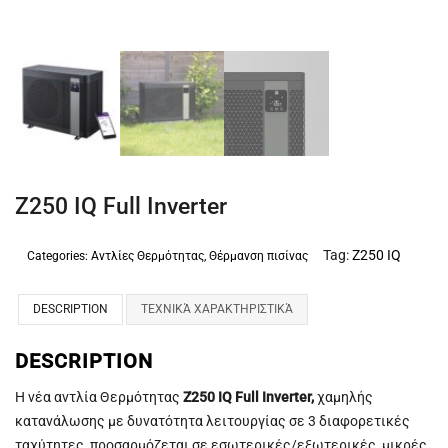
ΠΙΣΙΝΑ ΜΕ ΥΠΕΡΧΕΙΛΙΣΗ
ΠΙΣΙΝΑ ΜΕ ΚΑΤΑΡΡΑΚΤΗ
ΠΙΣΙΝΕΣ GUNITE
ΠΙΣΙΝΕΣ ΠΛΑΖ
SPAS
Z250 IQ Full Inverter
ΕΠΕΝΔΥΣΗ
Tag:
Z250 IQ
Categories:
Αντλίες Θερμότητας
,
Θέρμανση πισίνας
ΕΞΟΠΛΙΣΜΟΣ ΑΞΕΣΟΥΑΡ ΠΙΣΙΝΑΣ
ΑΠΟΛΥΜΑΝΣΗ ΝΕΡΟΥ
DESCRIPTION
ΤΕΧΝΙΚΆ ΧΑΡΑΚΤΗΡΙΣΤΙΚΆ
ΣΥΝΤΉΡΗΣΗ
DESCRIPTION
ΕΠΙΚΟΙΝΩΝΙΑ
Η νέα αντλία Θερμότητας
Z250 IQ Full Inverter,
χαμηλής
κατανάλωσης με δυνατότητα λειτουργίας σε 3 διαφορετικές
SERVICE
ταχύτητες, προσαρμόζεται σε εσωτερικές/εξωτερικές, μικρές