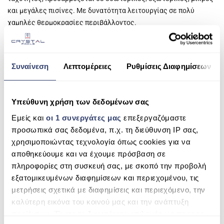
και μεγάλες πισίνες. Με δυνατότητα λειτουργίας σε πολύ
ESHOP
χαμηλές θερμοκρασίες περιβάλλοντος.
ΑΝΤΛΊΕΣ ΑΝΑΚΥΚΛΟΦΟΡΊΑΣ
Εξυπνη απομακρυσμένη λειτουργία μέσω εφαρμογής Fluidra
Pool απο smartphone.
ΦΊΛΤΡΑ
Συναίνεση
Λεπτομέρειες
Ρυθμίσεις Διαφημίσεων
Ευρεία Γκάμα Ισχύος απο 7kw έως 31kw * AIR AT 26°C / WATER
ΣΚΟΎΠΕΣ ROBOT
AT 26°C / 80% HUMIDITY
ΕΠΕΞΕΡΓΑΣΊΑ ΝΕΡΟΎ
Κυβικά Πισίνας: έως 195m3
Υπεύθυνη χρήση των δεδομένων σας
SPAS
Οθόνη : LCD
Εμείς και
οι 1 συνεργάτες μας
επεξεργαζόμαστε
προσωπικά σας δεδομένα, π.χ. τη διεύθυνση IP σας,
COP: 5,4 – 16,4 ( συντελεστής απόδοσης)
ΣΆΟΥΝΑ
χρησιμοποιώντας τεχνολογία όπως cookies για να
SCOP: A ( συντελεστής εποχιακής απόδοσης)
αποθηκεύουμε και να έχουμε πρόσβαση σε
ΘΈΡΜΑΝΣΗ ΠΙΣΊΝΑΣ
πληροφορίες στη συσκευή σας, με σκοπό την προβολή
Υδραυλική σύνδεση: PVC 1/2 unions, O 50
ΧΗΜΙΚΆ
εξατομικευμένων διαφημίσεων και περιεχομένου, τις
Αξεσουάρ που περιλαμβάνονται στην συσκευασία: Κάλυμμα
μετρήσεις σχετικά με διαφημίσεις και περιεχόμενο, την
Αντλίας, κίτ αποστράγγισης, 2ρακόρ διαμέτρου 1/2”/φ50, 4
καλύτερη εικόνα του κοινού μας και την ανάπτυξη
αντικραδασμικά βάσεις.
προϊόντων. Έχετε τη δυνατότητα επιλογής ως προς το
Εγγύηση : 3 έτη εργοστασίου , 5 έτη για τον κομπρέσορα και 10