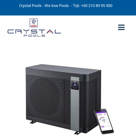
Crystal Pools - We love Pools
- Τηλ: +30 210 89 95 500
ΑΡΧΙΚΉ
PHOTOS
ΠΙΣΙΝΕΣ
ΠΙΣΙΝΕΣ ΠΡΟΚΑΤ (ΑΔΕΙΑ ΜΙΚΡΗΣ ΚΛΙΜΑΚΑΣ)
ΥΠΕΡΓΕΙΕΣ – ΧΩΡΙΣ ΑΔΕΙΑ
ΠΙΣΙΝΕΣ ΜΠΕΤΟΝ
ΠΙΣΙΝΑ SKIMMER