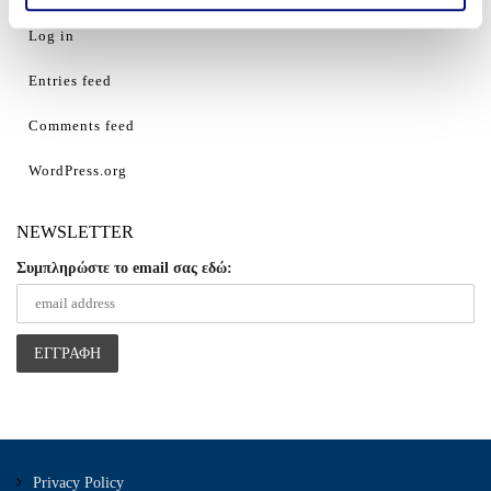
έχουν συλλέξει σε σχέση με την από μέρους σας χρήση
των υπηρεσιών τους.
Log in
Entries feed
Comments feed
WordPress.org
NEWSLETTER
Συμπληρώστε το email σας εδώ:
Privacy Policy