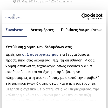
23. May. 2017
/ by
tony
/
/
0 comments
ESHOP
Βότσαλο Light Grey
ΑΝΤΛΊΕΣ ΑΝΑΚΥΚΛΟΦΟΡΊΑΣ
ΦΊΛΤΡΑ
Συναίνεση
Λεπτομέρειες
Ρυθμίσεις Διαφημίσεων
ΣΚΟΎΠΕΣ ROBOT
23. May. 2017
/ by
tony
/
/
0 comments
ΕΠΕΞΕΡΓΑΣΊΑ ΝΕΡΟΎ
Υπεύθυνη χρήση των δεδομένων σας
Βότσαλο Alina Brown Pebble
Εμείς και
οι 1 συνεργάτες μας
επεξεργαζόμαστε
SPAS
προσωπικά σας δεδομένα, π.χ. τη διεύθυνση IP σας,
ΣΆΟΥΝΑ
χρησιμοποιώντας τεχνολογία όπως cookies για να
αποθηκεύουμε και να έχουμε πρόσβαση σε
ΘΈΡΜΑΝΣΗ ΠΙΣΊΝΑΣ
23. May. 2017
/ by
tony
/
/
0 comments
πληροφορίες στη συσκευή σας, με σκοπό την προβολή
εξατομικευμένων διαφημίσεων και περιεχομένου, τις
ΧΗΜΙΚΆ
Βότσαλο Blue Sky
μετρήσεις σχετικά με διαφημίσεις και περιεχόμενο, την
καλύτερη εικόνα του κοινού μας και την ανάπτυξη
προϊόντων. Έχετε τη δυνατότητα επιλογής ως προς το
ποιος χρησιμοποιεί τα δεδομένα σας και για ποιους