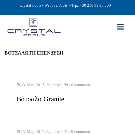
Crystal Pools - We love Pools
- Τηλ: +30 210 89 95 500
ΒΟΤΣΑΛΩΤΗ ΕΠΕΝΔΥΣΗ
ΑΡΧΙΚΉ
PHOTOS
ΠΙΣΙΝΕΣ
23. May. 2017
/ by
tony
/
/
0 comments
ΠΙΣΙΝΕΣ ΠΡΟΚΑΤ (ΑΔΕΙΑ ΜΙΚΡΗΣ ΚΛΙΜΑΚΑΣ)
Βότσαλο Granite
ΥΠΕΡΓΕΙΕΣ – ΧΩΡΙΣ ΑΔΕΙΑ
ΠΙΣΙΝΕΣ ΜΠΕΤΟΝ
ΠΙΣΙΝΑ SKIMMER
23. May. 2017
/ by
tony
/
/
0 comments